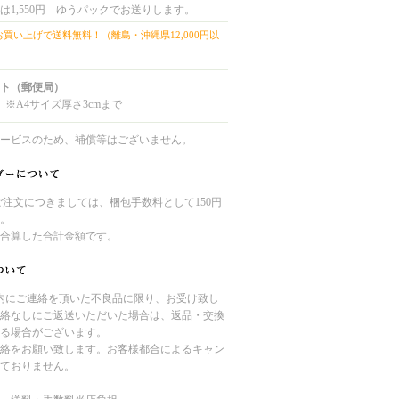
は1,550円 ゆうパックでお送りします。
上お買い上げで送料無料！（離島・沖縄県12,000円以
ト（郵便局）
 ※A4サイズ厚さ3cmまで
ービスのため、補償等はございません。
のご注文につきましては、梱包手数料として150円
。
合算した合計金額です。
内にご連絡を頂いた不良品に限り、お受け致し
絡なしにご返送いただいた場合は、返品・交換
る場合がございます。
絡をお願い致します。お客様都合によるキャン
ておりません。