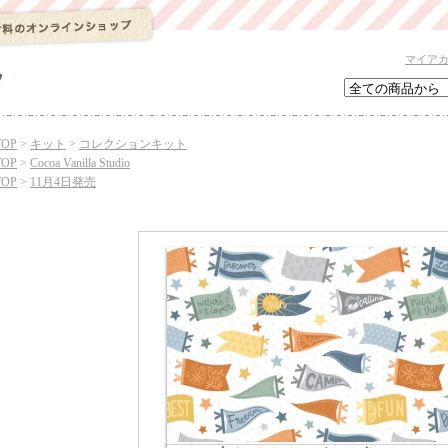
マイア
TOP
>
キット
>
コレクションキット
TOP
>
Cocoa Vanilla Studio
TOP
>
11月4日発売