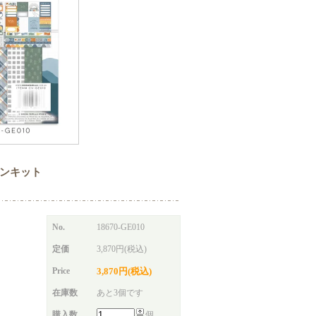
ションキット
No.
18670-GE010
定価
3,870円(税込)
Price
3,870円(税込)
在庫数
あと3個です
購入数
個