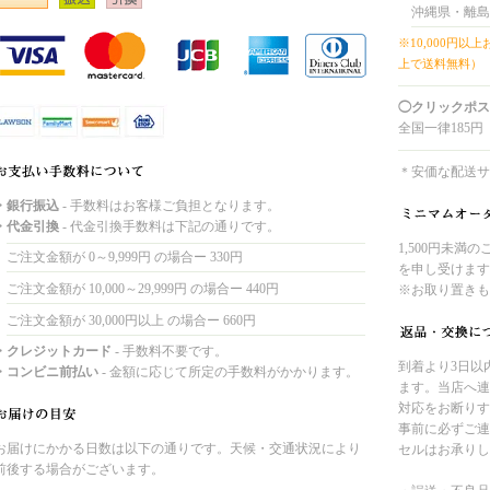
沖縄県・離島
※10,000円以
上で送料無料）
◯クリックポス
全国一律185円
＊安価な配送サ
・銀行振込
- 手数料はお客様ご負担となります。
・代金引換
- 代金引換手数料は下記の通りです。
1,500円未満
ご注文金額が 0～9,999円 の場合ー 330円
を申し受けます
ご注文金額が 10,000～29,999円 の場合ー 440円
※お取り置きも
ご注文金額が 30,000円以上 の場合ー 660円
・クレジットカード
- 手数料不要です。
到着より3日以
・コンビニ前払い
- 金額に応じて所定の手数料がかかります。
ます。当店へ連
対応をお断りす
事前に必ずご連
お届けにかかる日数は以下の通りです。天候・交通状況により
セルはお承りし
前後する場合がございます。