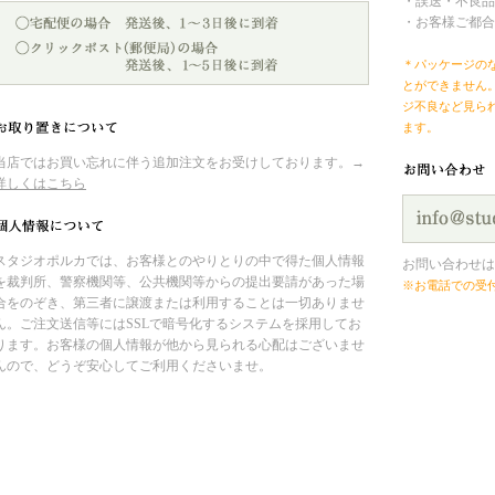
・誤送・不良品
・お客様ご都合
＊パッケージの
とができません
ジ不良など見ら
ます。
当店ではお買い忘れに伴う追加注文をお受けしております。→
詳しくはこちら
スタジオポルカでは、お客様とのやりとりの中で得た個人情報
お問い合わせは
を裁判所、警察機関等、公共機関等からの提出要請があった場
※お電話での受
合をのぞき、第三者に譲渡または利用することは一切ありませ
ん。ご注文送信等にはSSLで暗号化するシステムを採用してお
ります。お客様の個人情報が他から見られる心配はございませ
んので、どうぞ安心してご利用くださいませ。