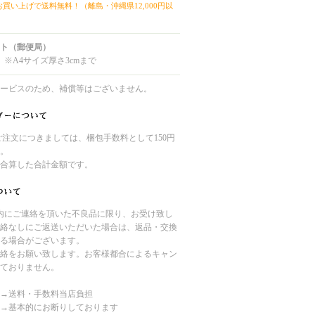
上お買い上げで送料無料！（離島・沖縄県12,000円以
ト（郵便局）
 ※A4サイズ厚さ3cmまで
ービスのため、補償等はございません。
のご注文につきましては、梱包手数料として150円
。
合算した合計金額です。
内にご連絡を頂いた不良品に限り、お受け致し
絡なしにご返送いただいた場合は、返品・交換
る場合がございます。
絡をお願い致します。お客様都合によるキャン
ておりません。
→送料・手数料当店負担
→基本的にお断りしております