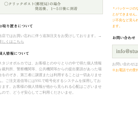
＊パッケージの
とができません
ジ不良など見ら
ます。
当店ではお買い忘れに伴う追加注文をお受けしております。→
詳しくはこちら
スタジオポルカでは、お客様とのやりとりの中で得た個人情報
お問い合わせは
を裁判所、警察機関等、公共機関等からの提出要請があった場
※お電話での受
合をのぞき、第三者に譲渡または利用することは一切ありませ
ん。ご注文送信等にはSSLで暗号化するシステムを採用してお
ります。お客様の個人情報が他から見られる心配はございませ
んので、どうぞ安心してご利用くださいませ。