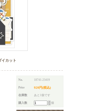
uts ダイカット
No.
18741-23419
Price
920円(税込)
在庫数
あと1個です
購入数
個