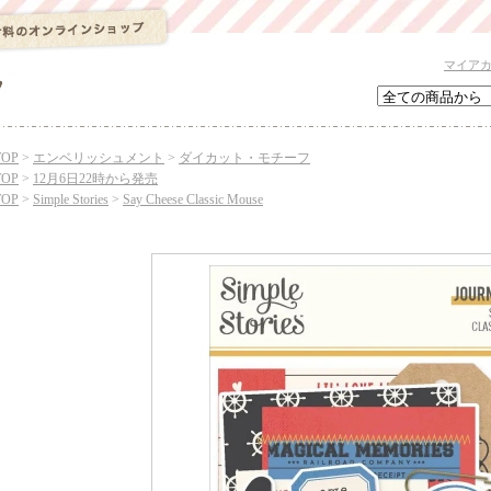
マイア
TOP
>
エンベリッシュメント
>
ダイカット・モチーフ
TOP
>
12月6日22時から発売
TOP
>
Simple Stories
>
Say Cheese Classic Mouse