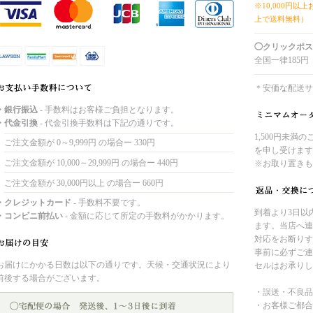
※10,000円以
上で送料無料）
◯クリックポス
全国一律185円
＊安価な配送サ
・銀行振込
- 手数料はお客様ご負担となります。
・代金引換
- 代金引換手数料は下記の通りです。
1,500円未満
ご注文金額が 0～9,999円 の場合ー 330円
を申し受けます
ご注文金額が 10,000～29,999円 の場合ー 440円
※お取り置きも
ご注文金額が 30,000円以上 の場合ー 660円
・クレジットカード
- 手数料不要です。
到着より3日以
・コンビニ前払い
- 金額に応じて所定の手数料がかかります。
ます。当店へ連
対応をお断りす
事前に必ずご連
お届けにかかる日数は以下の通りです。天候・交通状況により
セルはお承りし
前後する場合がございます。
・誤送・不良品
・お客様ご都合