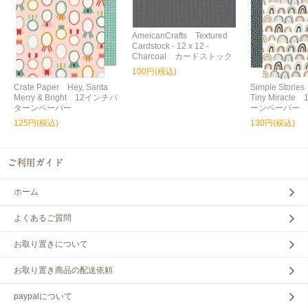
AmeicanCrafts Textured
Cardstock - 12 x 12 -
Charcoal カードストック
100円(税込)
Crate Paper Hey, Santa
Simple Storie
Merry & Bright 12インチパ
Tiny Miracl
ターンペーパー
ーンペーパー
125円(税込)
130円(税込)
ホーム
よくあるご質問
お取り置きについて
お取り置き商品の配送依頼
paypalについて