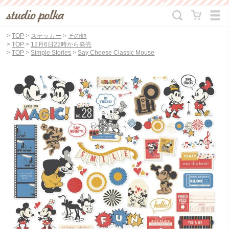
>
TOP
>
ステッカー
>
その他
>
TOP
>
12月6日22時から発売
>
TOP
>
Simple Stories
>
Say Cheese Classic Mouse