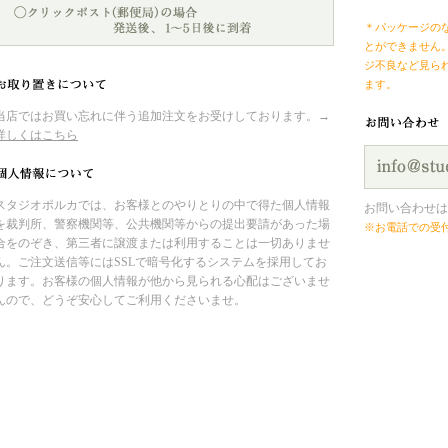
＊パッケージの
とができません
ジ不良など見ら
ます。
当店ではお買い忘れに伴う追加注文をお受けしております。→
詳しくはこちら
スタジオポルカでは、お客様とのやりとりの中で得た個人情報
お問い合わせは
を裁判所、警察機関等、公共機関等からの提出要請があった場
※お電話での受
合をのぞき、第三者に譲渡または利用することは一切ありませ
ん。ご注文送信等にはSSLで暗号化するシステムを採用してお
ります。お客様の個人情報が他から見られる心配はございませ
んので、どうぞ安心してご利用くださいませ。