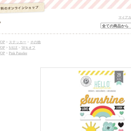
マイア
TOP
>
ステッカー
>
その他
TOP
>
SALE
>
50％オフ
TOP
>
Pink Paiselee