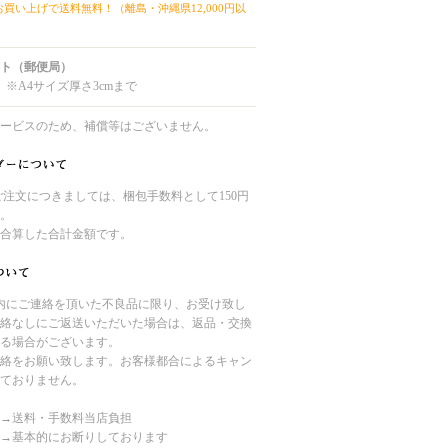
上お買い上げで送料無料！（離島・沖縄県12,000円以
ト（郵便局）
 ※A4サイズ厚さ3cmまで
ービスのため、補償等はございません。
のご注文につきましては、梱包手数料として150円
。
合算した合計金額です。
内にご連絡を頂いた不良品に限り、お受け致し
絡なしにご返送いただいた場合は、返品・交換
る場合がございます。
絡をお願い致します。お客様都合によるキャン
ておりません。
→送料・手数料当店負担
→基本的にお断りしております