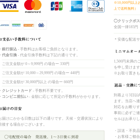
※10,000円以
上で送料無料）
◯クリックポス
全国一律185円
＊安価な配送サ
・銀行振込
- 手数料はお客様ご負担となります。
・代金引換
- 代金引換手数料は下記の通りです。
1,500円未満
ご注文金額が 0～9,999円 の場合ー 330円
を申し受けます
ご注文金額が 10,000～29,999円 の場合ー 440円
※お取り置きも
ご注文金額が 30,000円以上 の場合ー 660円
・クレジットカード
- 手数料不要です。
到着より3日以
・コンビニ前払い
- 金額に応じて所定の手数料がかかります。
ます。当店へ連
対応をお断りす
事前に必ずご連
お届けにかかる日数は以下の通りです。天候・交通状況により
セルはお承りし
前後する場合がございます。
・誤送・不良品
・お客様ご都合