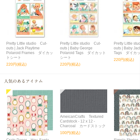
Pretty Little studio Cut-
Pretty Little studio Cut-
Pretty Little st
outs | Jack Playtime
outs | Baby George
outs | Baby Jac
Polaroid Frames ダイカッ
Polaroid Tags ダイカット
Tags ダイカ
トシート
シート
220円(税込)
220円(税込)
220円(税込)
AmeicanCrafts Textured
Cardstock - 12 x 12 -
Charcoal カードストック
100円(税込)