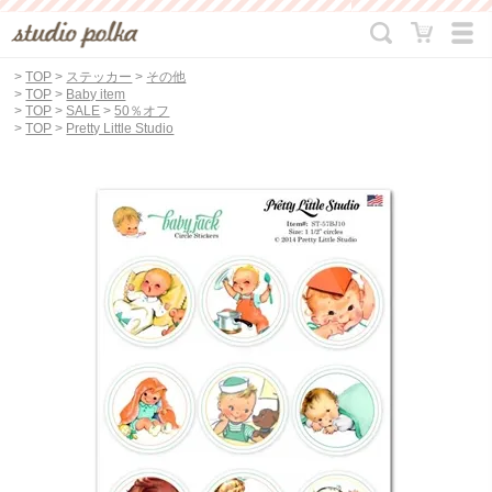
>
TOP
>
ステッカー
>
その他
>
TOP
>
Baby item
>
TOP
>
SALE
>
50％オフ
>
TOP
>
Pretty Little Studio