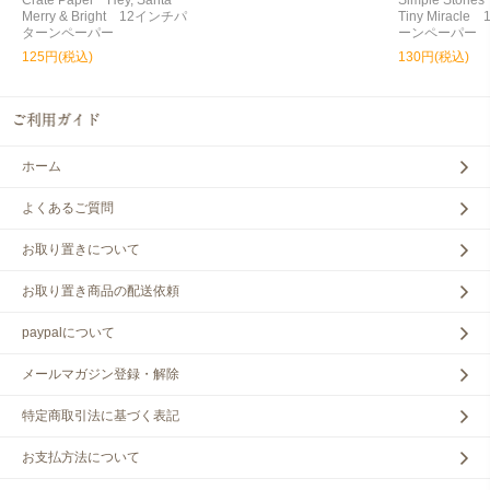
Crate Paper Hey, Santa
Simple Storie
Merry & Bright 12インチパ
Tiny Miracl
ターンペーパー
ーンペーパー
125円(税込)
130円(税込)
ホーム
よくあるご質問
お取り置きについて
お取り置き商品の配送依頼
paypalについて
メールマガジン登録・解除
特定商取引法に基づく表記
お支払方法について