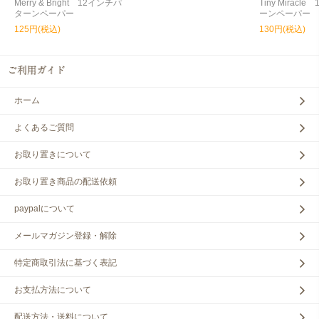
Merry & Bright 12インチパ
Tiny Miracl
ターンペーパー
ーンペーパー
125円(税込)
130円(税込)
ホーム
よくあるご質問
お取り置きについて
お取り置き商品の配送依頼
paypalについて
メールマガジン登録・解除
特定商取引法に基づく表記
お支払方法について
配送方法・送料について