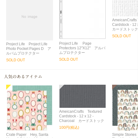
AmeicanCrafts 
Cardstock - 12 
カードストック
SOLD OUT
Project Life Page
Project Life Project Life
Protectors 12"X12" アルバ
Photo Pocket Pages D ア
ムプロテクター
ルバムプロテクター
SOLD OUT
SOLD OUT
AmeicanCrafts Textured
Cardstock - 12 x 12 -
Charcoal カードストック
100円(税込)
Crate Paper Hey, Santa
Simple Storie