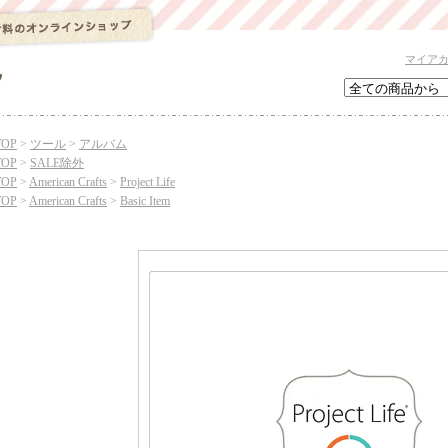
マイア
TOP
>
ツール
>
アルバム
TOP
>
SALE除外
TOP
>
American Crafts
>
Project Life
TOP
>
American Crafts
>
Basic Item