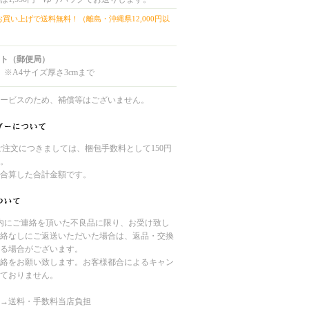
上お買い上げで送料無料！（離島・沖縄県12,000円以
ト（郵便局）
 ※A4サイズ厚さ3cmまで
ービスのため、補償等はございません。
のご注文につきましては、梱包手数料として150円
。
合算した合計金額です。
内にご連絡を頂いた不良品に限り、お受け致し
絡なしにご返送いただいた場合は、返品・交換
る場合がございます。
絡をお願い致します。お客様都合によるキャン
ておりません。
→送料・手数料当店負担