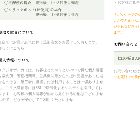
・お客様ご都合
＊パッケージの
とができません
ジ不良など見ら
ます。
当店ではお買い忘れに伴う追加注文をお受けしております。→
詳しくはこちら
スタジオポルカでは、お客様とのやりとりの中で得た個人情報
お問い合わせは
を裁判所、警察機関等、公共機関等からの提出要請があった場
※お電話での受
合をのぞき、第三者に譲渡または利用することは一切ありませ
ん。ご注文送信等にはSSLで暗号化するシステムを採用してお
ります。お客様の個人情報が他から見られる心配はございませ
んので、どうぞ安心してご利用くださいませ。