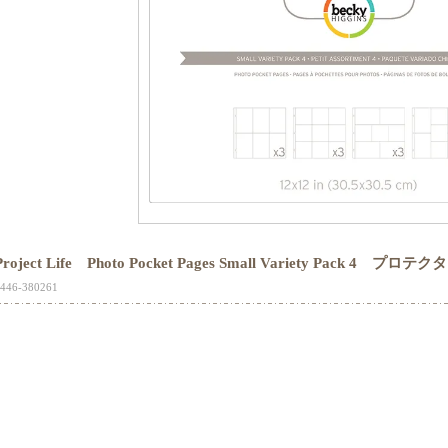
Project Life Photo Pocket Pages Small Variety Pack 4 プロテク
446-380261