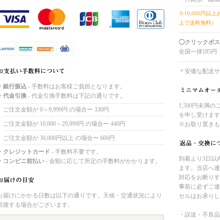
※10,000円以
上で送料無料）
◯クリックポス
全国一律185円
＊安価な配送サ
・銀行振込
- 手数料はお客様ご負担となります。
・代金引換
- 代金引換手数料は下記の通りです。
1,500円未満
ご注文金額が 0～9,999円 の場合ー 330円
を申し受けます
ご注文金額が 10,000～29,999円 の場合ー 440円
※お取り置きも
ご注文金額が 30,000円以上 の場合ー 660円
・クレジットカード
- 手数料不要です。
到着より3日以
・コンビニ前払い
- 金額に応じて所定の手数料がかかります。
ます。当店へ連
対応をお断りす
事前に必ずご連
お届けにかかる日数は以下の通りです。天候・交通状況により
セルはお承りし
前後する場合がございます。
・誤送・不良品