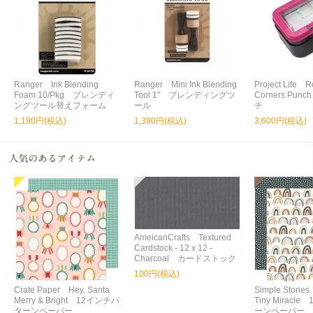
Ranger Ink Blending
Ranger Mini Ink Blending
Project Life 
Foam 10/Pkg ブレンディ
Tool 1" ブレンディングツ
Corners Punc
ングツール替えフォーム
ール
チ
1,190円(税込)
1,390円(税込)
3,600円(税込)
AmeicanCrafts Textured
Cardstock - 12 x 12 -
Charcoal カードストック
100円(税込)
Crate Paper Hey, Santa
Simple Storie
Merry & Bright 12インチパ
Tiny Miracl
ターンペーパー
ーンペーパー