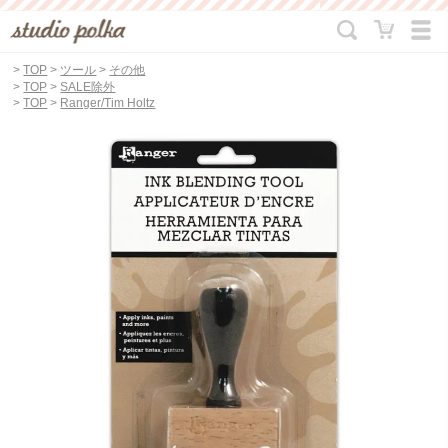
>
TOP
>
ツール
>
その他
>
TOP
>
SALE除外
>
TOP
>
Ranger/Tim Holtz