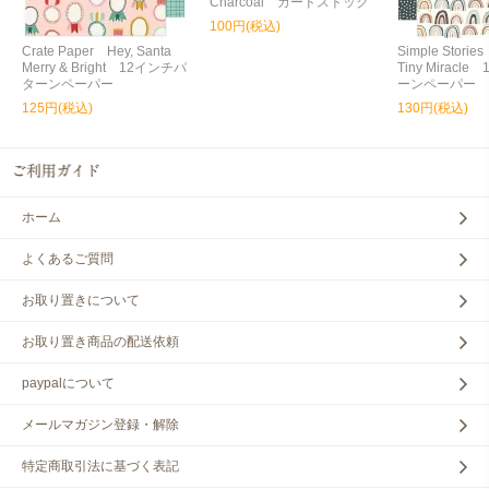
Charcoal カードストック
100円(税込)
Crate Paper Hey, Santa
Simple Storie
Merry & Bright 12インチパ
Tiny Miracl
ターンペーパー
ーンペーパー
125円(税込)
130円(税込)
ホーム
よくあるご質問
お取り置きについて
お取り置き商品の配送依頼
paypalについて
メールマガジン登録・解除
特定商取引法に基づく表記