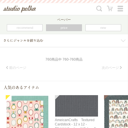
ペーパー
recommend
price
new
760
商品中
760
-
760
商品
前のページ
次のページ
AmeicanCrafts Textured
Cardstock - 12 x 12 -