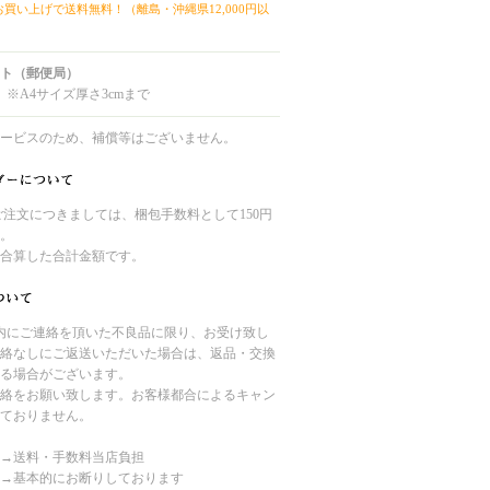
上お買い上げで送料無料！（離島・沖縄県12,000円以
ト（郵便局）
 ※A4サイズ厚さ3cmまで
ービスのため、補償等はございません。
のご注文につきましては、梱包手数料として150円
。
合算した合計金額です。
内にご連絡を頂いた不良品に限り、お受け致し
絡なしにご返送いただいた場合は、返品・交換
る場合がございます。
絡をお願い致します。お客様都合によるキャン
ておりません。
→送料・手数料当店負担
→基本的にお断りしております