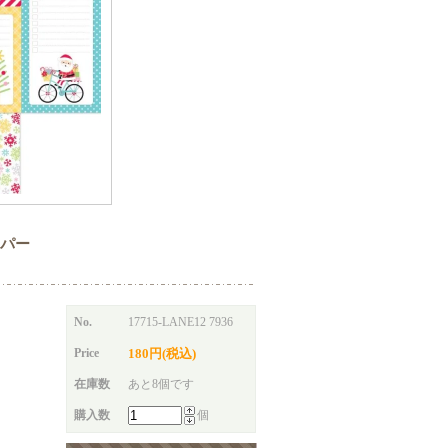
ペーパー
No.
17715-LANE12 7936
Price
180円(税込)
在庫数
あと8個です
購入数
個