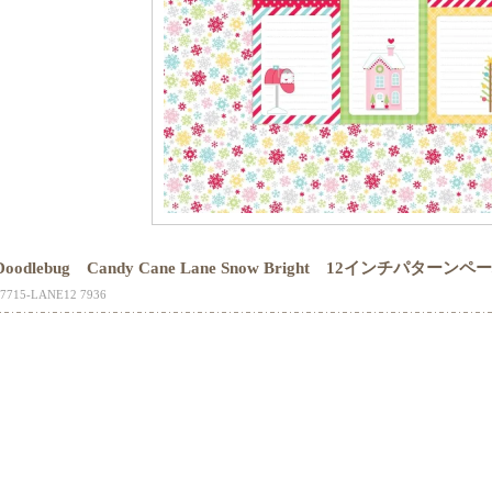
Doodlebug Candy Cane Lane Snow Bright 12インチパターン
17715-LANE12 7936