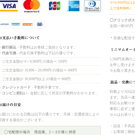
※10,000円以
上で送料無料）
◯クリックポス
全国一律185円
＊安価な配送サ
・銀行振込
- 手数料はお客様ご負担となります。
・代金引換
- 代金引換手数料は下記の通りです。
1,500円未満
ご注文金額が 0～9,999円 の場合ー 330円
を申し受けます
ご注文金額が 10,000～29,999円 の場合ー 440円
※お取り置きも
ご注文金額が 30,000円以上 の場合ー 660円
・クレジットカード
- 手数料不要です。
到着より3日以
・コンビニ前払い
- 金額に応じて所定の手数料がかかります。
ます。当店へ連
対応をお断りす
事前に必ずご連
お届けにかかる日数は以下の通りです。天候・交通状況により
セルはお承りし
前後する場合がございます。
・誤送・不良品
・お客様ご都合