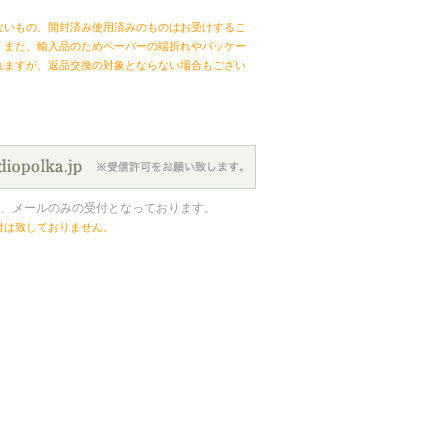
ないもの、開封済み使用済みのものはお受けするこ
。また、輸入品のためペーパーの端折れやパッケー
れますが、返品交換の対象とならない場合もござい
、メールのみの受付となっております。
付は致しておりません。