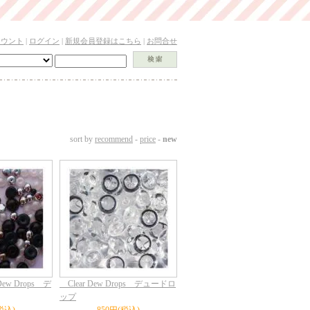
カウント
|
ログイン
|
新規会員登録はこちら
|
お問合せ
sort by
recommend
-
price
-
new
 Dew Drops デ
Clear Dew Drops デュードロ
ップ