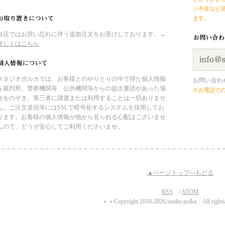
ジ不良など
ます。
当店ではお買い忘れに伴う追加注文をお受けしております。→
詳しくはこちら
スタジオポルカでは、お客様とのやりとりの中で得た個人情報
お問い合わ
を裁判所、警察機関等、公共機関等からの提出要請があった場
※お電話で
合をのぞき、第三者に譲渡または利用することは一切ありませ
ん。ご注文送信等にはSSLで暗号化するシステムを採用してお
ります。お客様の個人情報が他から見られる心配はございませ
んので、どうぞ安心してご利用くださいませ。
▲ページトップへもどる
RSS
/
ATOM
＋＋Copyright 2010‐2026,studio polka．All righ