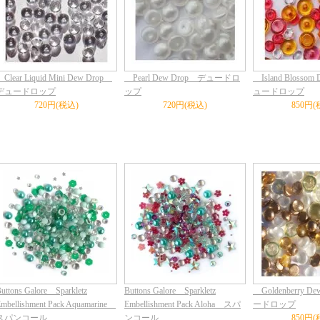
Clear Liquid Mini Dew Drop
Pearl Dew Drop デュードロ
Island Blossom
デュードロップ
ップ
ュードロップ
720円(税込)
720円(税込)
850円(
uttons Galore Sparkletz
Buttons Galore Sparkletz
Goldenberry D
mbellishment Pack Aquamarine
Embellishment Pack Aloha スパ
ードロップ
スパンコール
ンコール
850円(