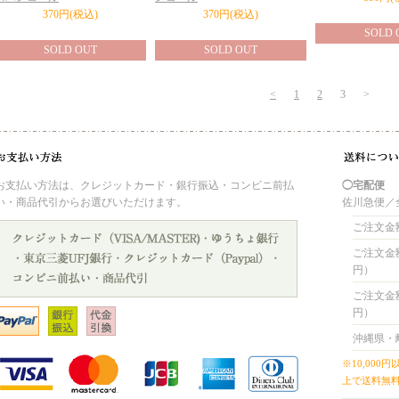
370円(税込)
370円(税込)
SOLD 
SOLD OUT
SOLD OUT
<
1
2
3
>
お支払い方法は、クレジットカード・銀行振込・コンビニ前払
◯宅配便
い・商品代引からお選びいただけます。
佐川急便
ご注文金額
ご注文金額が
円）
ご注文金額が
円）
沖縄県・
※10,00
上で送料無