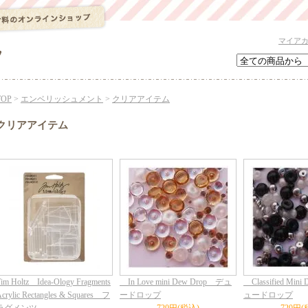
マイア
TOP
>
エンベリッシュメント
>
クリアアイテム
クリアアイテム
im Holtz Idea-Ology Fragments
In Love mini Dew Drop デュ
Classified Mini
crylic Rectangles & Squares フ
ードロップ
ュードロップ