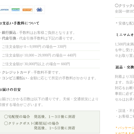
◯クリック
全国一律18
＊安価な配
・銀行振込
- 手数料はお客様ご負担となります。
・代金引換
- 代金引換手数料は下記の通りです。
1,500円
ご注文金額が 0～9,999円 の場合ー 330円
を申し受け
ご注文金額が 10,000～29,999円 の場合ー 440円
※お取り置
ご注文金額が 30,000円以上 の場合ー 660円
・クレジットカード
- 手数料不要です。
到着より3
・コンビニ前払い
- 金額に応じて所定の手数料がかかります。
ます。当店
対応をお断
事前に必ず
お届けにかかる日数は以下の通りです。天候・交通状況により
セルはお承
前後する場合がございます。
・誤送・不
・お客様ご
＊パッケー
とができま