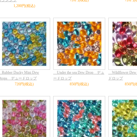
ラグメンツ
720円(税込)
720円(
1,200円(税込)
Rubber Ducky Mini Dew
Under the sea Dew Drop デュ
Wildflower D
Drops デュードロップ
ードロップ
ドロップ
720円(税込)
850円(税込)
850円(