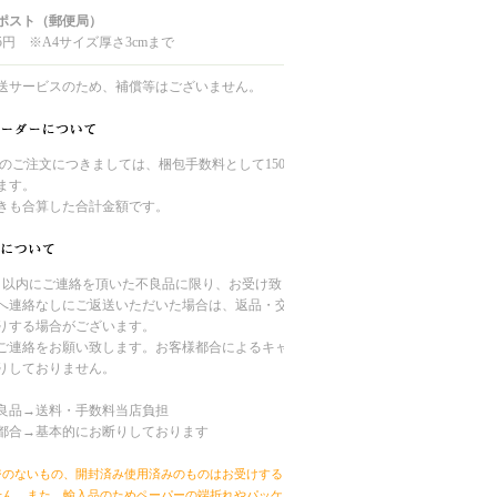
ポスト（郵便局）
5円 ※A4サイズ厚さ3cmまで
送サービスのため、補償等はございません。
未満のご注文につきましては、梱包手数料として150円
ます。
きも合算した合計金額です。
日以内にご連絡を頂いた不良品に限り、お受け致し
へ連絡なしにご返送いただいた場合は、返品・交換
りする場合がございます。
ご連絡をお願い致します。お客様都合によるキャン
りしておりません。
良品→送料・手数料当店負担
都合→基本的にお断りしております
ジのないもの、開封済み使用済みのものはお受けするこ
せん。また、輸入品のためペーパーの端折れやパッケー