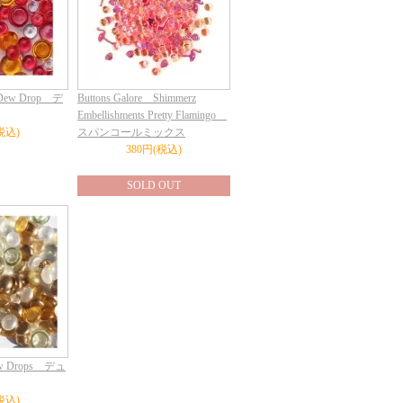
 Dew Drop デ
Buttons Galore Shimmerz
Embellishments Pretty Flamingo
税込)
スパンコールミックス
380円(税込)
SOLD OUT
ew Drops デュ
税込)