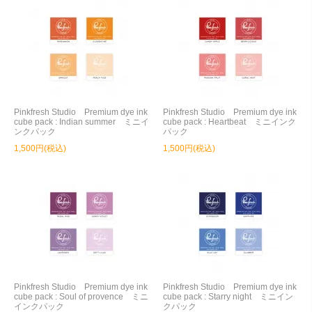
Pinkfresh Studio Premium dye ink
Pinkfresh Studio Premium dye ink
cube pack : Indian summer ミニイ
cube pack : Heartbeat ミニインク
ンクパック
パック
1,500円(税込)
1,500円(税込)
Pinkfresh Studio Premium dye ink
Pinkfresh Studio Premium dye ink
cube pack : Soul of provence ミニ
cube pack : Starry night ミニイン
インクパック
クパック