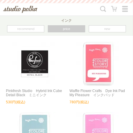
インク
recommend
price
new
Pinkfresh Studio Hybrid Ink Cube
Waffle Flower Crafts Dye Ink Pad
Detail Black ミニインク
My Pleasure インクパッド
530円(税込)
780円(税込)