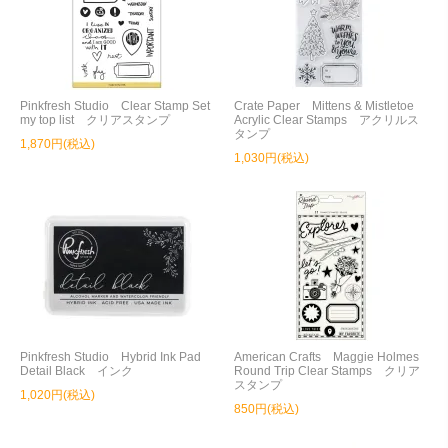
Pinkfresh Studio Clear Stamp Set
Crate Paper Mittens & Mistletoe
my top list クリアスタンプ
Acrylic Clear Stamps アクリルス
タンプ
1,870円(税込)
1,030円(税込)
Pinkfresh Studio Hybrid Ink Pad
American Crafts Maggie Holmes
Detail Black インク
Round Trip Clear Stamps クリア
スタンプ
1,020円(税込)
850円(税込)