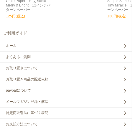
Crate Paper Hey, Santa
Simple Storie
Merry & Bright 12インチパ
Tiny Miracl
ターンペーパー
ーンペーパー
125円(税込)
130円(税込)
ホーム
よくあるご質問
お取り置きについて
お取り置き商品の配送依頼
paypalについて
メールマガジン登録・解除
特定商取引法に基づく表記
お支払方法について