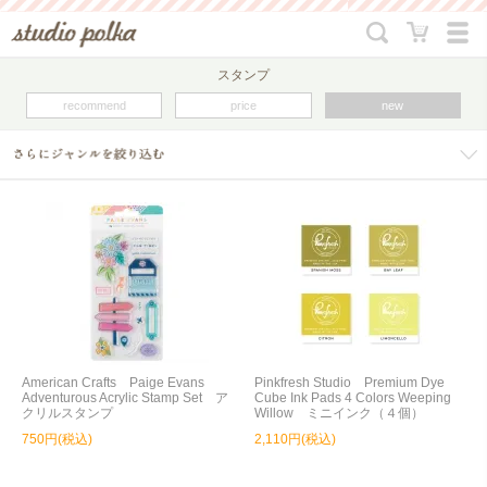
スタンプ
recommend
price
new
American Crafts Paige Evans
Pinkfresh Studio Premium Dye
Adventurous Acrylic Stamp Set ア
Cube Ink Pads 4 Colors Weeping
クリルスタンプ
Willow ミニインク（４個）
750円(税込)
2,110円(税込)