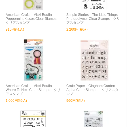
American Crafts Vicki Boutin
Simple Stories The Little Things
Peppermint Kisses Clear Stamps
Photopolymer Clear Stamps クリ
クリアスタンプ
アスタンプ
910円(税込)
2,260円(税込)
American Crafts Vicki Boutin
Crate Paper Gingham Garden
Where To Next Clear Stamps クリ
Alpha Clear Stamps クリアスタ
アスタンプ
ンプ
1,000円(税込)
960円(税込)