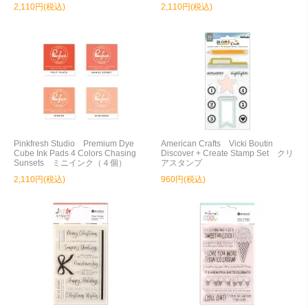
2,110円(税込)
2,110円(税込)
Pinkfresh Studio Premium Dye
American Crafts Vicki Boutin
Cube Ink Pads 4 Colors Chasing
Discover + Create Stamp Set クリ
Sunsets ミニインク（４個）
アスタンプ
2,110円(税込)
960円(税込)