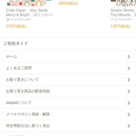
100円(税込)
Crate Paper Hey, Santa
Simple Storie
Merry & Bright 12インチパ
Tiny Miracl
ターンペーパー
ーンペーパー
125円(税込)
130円(税込)
ホーム
よくあるご質問
お取り置きについて
お取り置き商品の配送依頼
paypalについて
メールマガジン登録・解除
特定商取引法に基づく表記