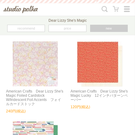
Dear Lizzy She's Magic
recommend
price
new
American Crafts Dear Lizzy She's
American Crafts Dear Lizzy She's
Magic Foiled Cardstock
Magic Lucky 12インチパターンペ
W/Iridescent Foil Accents フォイ
ーパー
ルカードストック
120円(税込)
240円(税込)