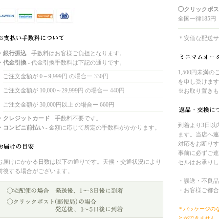
◯クリックポス
全国一律185円
＊安価な配送サ
・銀行振込
- 手数料はお客様ご負担となります。
・代金引換
- 代金引換手数料は下記の通りです。
1,500円未満
ご注文金額が 0～9,999円 の場合ー 330円
を申し受けます
ご注文金額が 10,000～29,999円 の場合ー 440円
※お取り置きも
ご注文金額が 30,000円以上 の場合ー 660円
・クレジットカード
- 手数料不要です。
到着より3日以
・コンビニ前払い
- 金額に応じて所定の手数料がかかります。
ます。当店へ連
対応をお断りす
事前に必ずご連
お届けにかかる日数は以下の通りです。天候・交通状況により
セルはお承りし
前後する場合がございます。
・誤送・不良品
・お客様ご都合
＊パッケージの
とができません