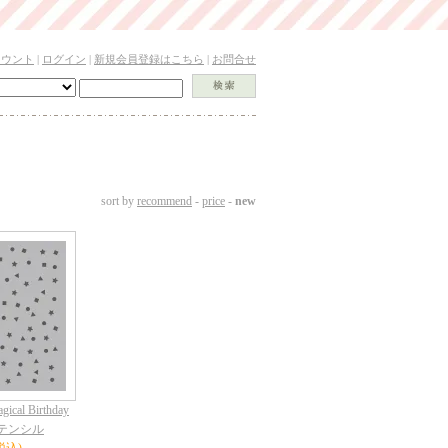
カウント
|
ログイン
|
新規会員登録はこちら
|
お問合せ
sort by
recommend
-
price
-
new
gical Birthday
" ステンシル