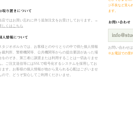
ジ不良など見ら
ます。
当店ではお買い忘れに伴う追加注文をお受けしております。→
詳しくはこちら
スタジオポルカでは、お客様とのやりとりの中で得た個人情報
お問い合わせは
を裁判所、警察機関等、公共機関等からの提出要請があった場
※お電話での受
合をのぞき、第三者に譲渡または利用することは一切ありませ
ん。ご注文送信等にはSSLで暗号化するシステムを採用してお
ります。お客様の個人情報が他から見られる心配はございませ
んので、どうぞ安心してご利用くださいませ。