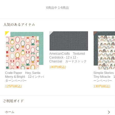
6
商品中
1
-
6
商品
AmeicanCrafts Textured
Cardstock - 12 x 12 -
Charcoal カードストック
100円(税込)
Crate Paper Hey, Santa
Simple Storie
Merry & Bright 12インチパ
Tiny Miracl
ターンペーパー
ーンペーパー
125円(税込)
130円(税込)
ホーム