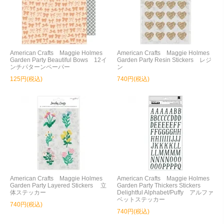
American Crafts Maggie Holmes
American Crafts Maggie Holmes
Garden Party Beautiful Bows 12イ
Garden Party Resin Stickers レジ
ンチパターンペーパー
ン
125円(税込)
740円(税込)
American Crafts Maggie Holmes
American Crafts Maggie Holmes
Garden Party Layered Stickers 立
Garden Party Thickers Stickers
体ステッカー
Delightful Alphabet/Puffy アルファ
ベットステッカー
740円(税込)
740円(税込)