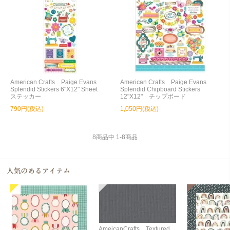
American Crafts Paige Evans
American Crafts Paige Evans
Splendid Stickers 6"X12" Sheet
Splendid Chipboard Stickers
ステッカー
12"X12" チップボード
790円(税込)
1,050円(税込)
8
商品中
1
-
8
商品
AmeicanCrafts Textured