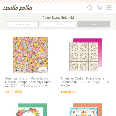
Paige Evans Splendid
recommend
price
new
American Crafts Paige Evans
American Crafts Paige Evans
Garden Shoppe Specialty Paper
Splendid #2 12インチパターンペ
12"X12" トランスパレンシー
ーパー
490円(税込)
150円(税込)