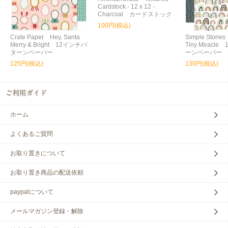
Cardstock - 12 x 12 -
Charcoal カードストック
100円(税込)
Crate Paper Hey, Santa
Simple Storie
Merry & Bright 12インチパ
Tiny Miracl
ターンペーパー
ーンペーパー
125円(税込)
130円(税込)
ホーム
よくあるご質問
お取り置きについて
お取り置き商品の配送依頼
paypalについて
メールマガジン登録・解除