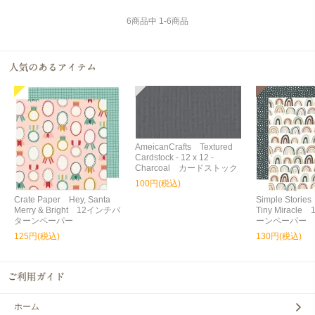
6
商品中
1
-
6
商品
AmeicanCrafts Textured
Cardstock - 12 x 12 -
Charcoal カードストック
100円(税込)
Crate Paper Hey, Santa
Simple Storie
Merry & Bright 12インチパ
Tiny Miracl
ターンペーパー
ーンペーパー
125円(税込)
130円(税込)
ホーム