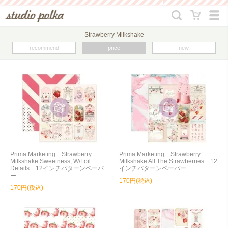
Strawberry Milkshake
recommend
price
new
Prima Marketing Strawberry
Prima Marketing Strawberry
Milkshake Sweetness, W/Foil
Milkshake All The Strawberries 12
Details 12インチパターンペーパ
インチパターンペーパー
ー
170円(税込)
170円(税込)