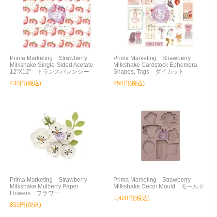
Prima Marketing Strawberry
Prima Marketing Strawberry
Milkshake Single-Sided Acetate
Milkshake Cardstock Ephemera
12"X12" トランスパレンシー
Shapes, Tags ダイカット
430円(税込)
850円(税込)
Prima Marketing Strawberry
Prima Marketing Strawberry
Milkshake Mulberry Paper
Milkshake Decor Mould モールド
Flowers フラワー
1,420円(税込)
850円(税込)