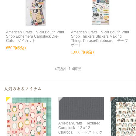
American Crafts Vicki Boutin Print
American Crafts Vicki Boutin Print
Shop Ephemera Cardstock Die-
Shop Thickers Stickers Making
Cuts ダイカット
Things Phrase/Chipboard チップ
ボード
850円(税込)
1,000円(税込)
4
商品中
1
-
4
商品
AmeicanCrafts Textured
Cardstock - 12 x 12 -
Charcoal カードストック