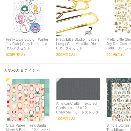
Pretty Little Studio Winter
Pretty Little Studio Labels
Pretty Little S
Joy Flair | Cozy Home メ
Long | Gold Metallic | Die-
Joy Die-Cuts | 
タルアクセント
Cut ダイカット
Gold ダイカ
620円(税込)
200円(税込)
560円(税込)
AmeicanCrafts Textured
Cardstock - 12 x 12 -
Charcoal カードストック
100円(税込)
Crate Paper Hey, Santa
Simple Storie
Merry & Bright 12インチパ
Tiny Miracl