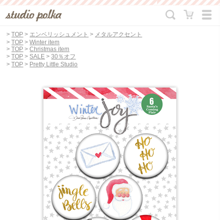
>
TOP
>
エンベリッシュメント
>
メタルアクセント
>
TOP
>
Winter item
>
TOP
>
Christmas item
>
TOP
>
SALE
>
30％オフ
>
TOP
>
Pretty Little Studio