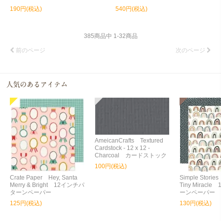
190円(税込)
540円(税込)
385
商品中
1
-
32
商品
前のページ
次のページ
AmeicanCrafts Textured
Cardstock - 12 x 12 -
Charcoal カードストック
100円(税込)
Crate Paper Hey, Santa
Simple Storie
Merry & Bright 12インチパ
Tiny Miracl
ターンペーパー
ーンペーパー
125円(税込)
130円(税込)