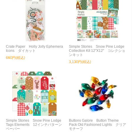
Crate Paper Holly Jolly Ephemera
Simple Stories Snow Pine Lodge
Icons ダイカット
Collection Kit 12"X12" コレクショ
ンキット
660円(税込)
3,130円(税込)
Simple Stories Snow Pine Lodge
Buttons Galore Button Theme
Tags Elements 12インチパターン
Pack Old Fashioned Lights クリア
ペーパー
モチーフ