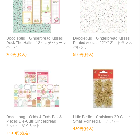
Doodlebug Gingerbread Kisses
Doodlebug Gingerbread Kisses
Deck The Halls 12インチパターン
Printed Acetate 12"X12" トランス
ペーパー
パレンシー
200円(税込)
590円(税込)
Doodlebug Odds & Ends Bits &
Little Birdie Christmas 3D Glitter
Pieces Die-Cuts Gingerbread
Small Poinsettia フラワー
Kisses ダイカット
430円(税込)
1,510円(税込)