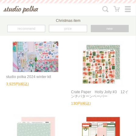
Christmas item
recommend
price
new
studio polka 2024 winter kit
3,925円(税込)
Crate Paper Holly Jolly #3 12イ
ンチパターンペーパー
130円(税込)