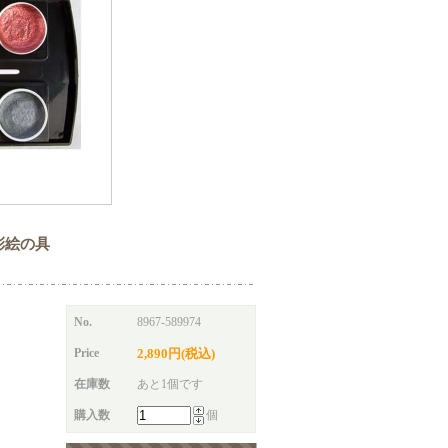
t 水彩絵の具
No.
8967-589974
Price
2,890円(税込)
在庫数
あと1個です
購入数
個