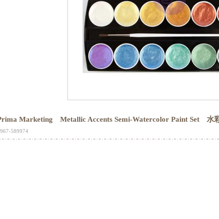
Prima Marketing Metallic Accents Semi-Watercolor Paint Se
967-589974