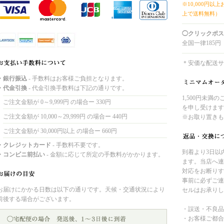
※10,000円以
上で送料無料）
◯クリックポス
全国一律185円
＊安価な配送サ
・銀行振込
- 手数料はお客様ご負担となります。
・代金引換
- 代金引換手数料は下記の通りです。
1,500円未満
ご注文金額が 0～9,999円 の場合ー 330円
を申し受けます
ご注文金額が 10,000～29,999円 の場合ー 440円
※お取り置きも
ご注文金額が 30,000円以上 の場合ー 660円
・クレジットカード
- 手数料不要です。
到着より3日以
・コンビニ前払い
- 金額に応じて所定の手数料がかかります。
ます。当店へ連
対応をお断りす
事前に必ずご連
お届けにかかる日数は以下の通りです。天候・交通状況により
セルはお承りし
前後する場合がございます。
・誤送・不良品
・お客様ご都合