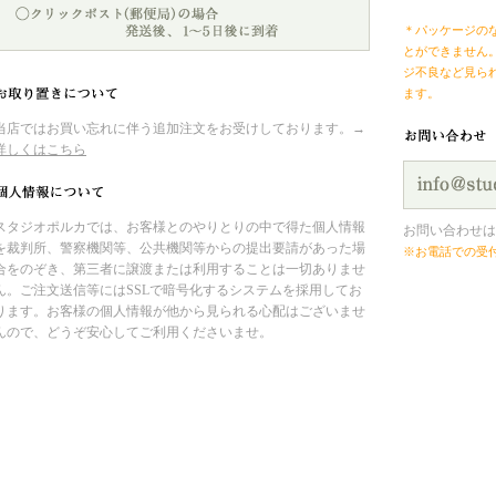
＊パッケージの
とができません
ジ不良など見ら
ます。
当店ではお買い忘れに伴う追加注文をお受けしております。→
詳しくはこちら
スタジオポルカでは、お客様とのやりとりの中で得た個人情報
お問い合わせは
を裁判所、警察機関等、公共機関等からの提出要請があった場
※お電話での受
合をのぞき、第三者に譲渡または利用することは一切ありませ
ん。ご注文送信等にはSSLで暗号化するシステムを採用してお
ります。お客様の個人情報が他から見られる心配はございませ
んので、どうぞ安心してご利用くださいませ。