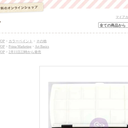
マイア
TOP
>
カラーペイント
>
その他
TOP
>
Prima Marketing
>
Art Basics
TOP
>
2月11日22時から発売