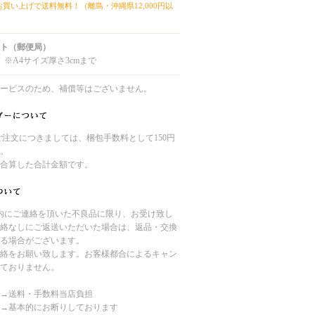
上お買い上げで送料無料！（離島・沖縄県12,000円以
ト（郵便局）
 ※A4サイズ厚さ3cmまで
ービスのため、補償等はございません。
のご注文につきましては、梱包手数料として150円
。
合算した合計金額です。
内にご連絡を頂いた不良品に限り、お受け致し
絡なしにご返送いただいた場合は、返品・交換
る場合がございます。
絡をお願い致します。お客様都合によるキャン
ておりません。
→送料・手数料当店負担
→基本的にお断りしております