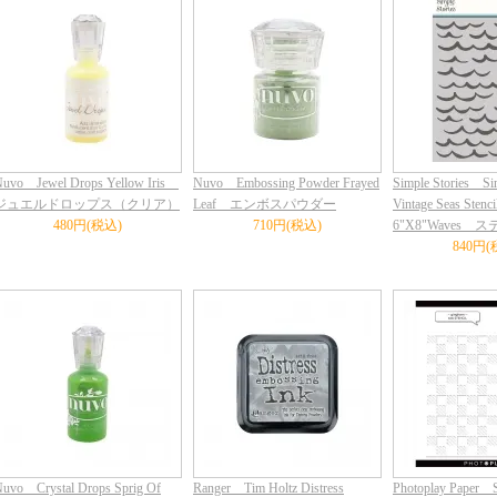
uvo Jewel Drops Yellow Iris
Nuvo Embossing Powder Frayed
Simple Stories Si
ジュエルドロップス（クリア）
Leaf エンボスパウダー
Vintage Seas Stenci
480円(税込)
710円(税込)
6"X8"Waves 
840円(
uvo Crystal Drops Sprig Of
Ranger Tim Holtz Distress
Photoplay Paper S