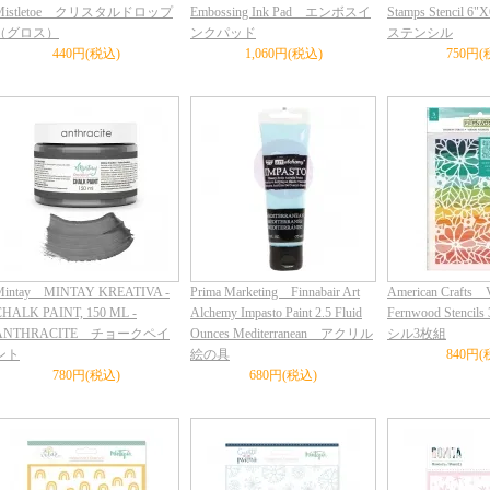
Mistletoe クリスタルドロップ
Embossing Ink Pad エンボスイ
Stamps Stencil 6
（グロス）
ンクパッド
ステンシル
440円(税込)
1,060円(税込)
750円(
Mintay MINTAY KREATIVA -
Prima Marketing Finnabair Art
American Crafts V
CHALK PAINT, 150 ML -
Alchemy Impasto Paint 2.5 Fluid
Fernwood Stenci
ANTHRACITE チョークペイ
Ounces Mediterranean アクリル
シル3枚組
ント
絵の具
840円(
780円(税込)
680円(税込)