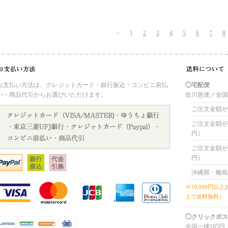
<
1
2
3
4
5
6
7
8
お支払い方法は、クレジットカード・銀行振込・コンビニ前払
◯宅配便
い・商品代引からお選びいただけます。
佐川急便／全
ご注文金額が 
ご注文金額が 4
円）
ご注文金額が 8
円）
沖縄県・離島
※10,000円以
上で送料無料）
◯クリックポス
全国一律185円