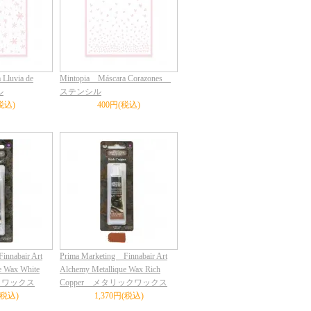
Lluvia de
Mintopia Máscara Corazones
ル
ステンシル
税込)
400円(税込)
innabair Art
Prima Marketing Finnabair Art
e Wax White
Alchemy Metallique Wax Rich
ックワックス
Copper メタリックワックス
(税込)
1,370円(税込)