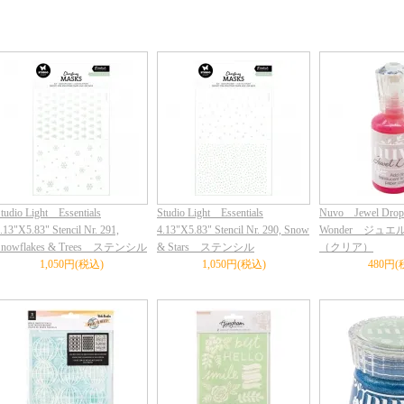
tudio Light Essentials
Studio Light Essentials
Nuvo Jewel Drops
.13"X5.83" Stencil Nr. 291,
4.13"X5.83" Stencil Nr. 290, Snow
Wonder ジュ
Snowflakes & Trees ステンシル
& Stars ステンシル
（クリア）
1,050円(税込)
1,050円(税込)
480円(