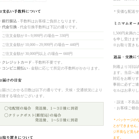
＊安価な配送サ
・銀行振込
- 手数料はお客様ご負担となります。
・代金引換
- 代金引換手数料は下記の通りです。
1,500円未満
ご注文金額が 0～9,999円 の場合ー 330円
を申し受けます
ご注文金額が 10,000～29,999円 の場合ー 440円
※お取り置きも
ご注文金額が 30,000円以上 の場合ー 660円
・クレジットカード
- 手数料不要です。
到着より3日以
・コンビニ前払い
- 金額に応じて所定の手数料がかかります。
ます。当店へ連
対応をお断りす
事前に必ずご連
お届けにかかる日数は以下の通りです。天候・交通状況により
セルはお承りし
前後する場合がございます。
・誤送・不良品
・お客様ご都合
＊パッケージの
とができません
ジ不良など見ら
ます。