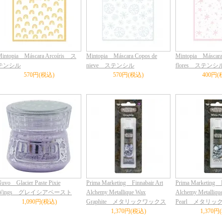
intopia Máscara Arcoíris ス
Mintopia Máscara Copos de
Mintopia Máscara 
テンシル
nieve ステンシル
flores ステンシ
570円(税込)
570円(税込)
400円(
uvo Glacier Paste Pixie
Prima Marketing Finnabair Art
Prima Marketing F
Wings グレイシアペースト
Alchemy Metallique Wax
Alchemy Metalliqu
1,090円(税込)
Graphite メタリックワックス
Pearl メタリ
1,370円(税込)
1,370円