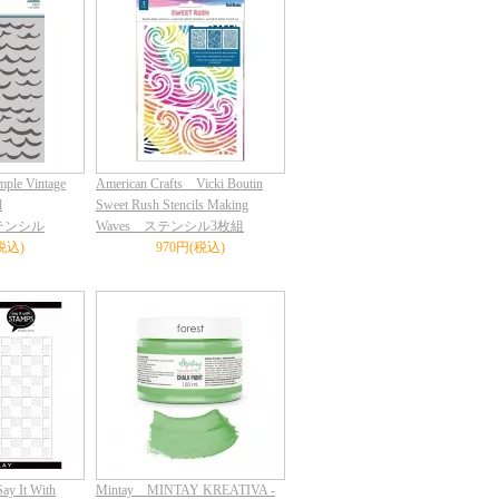
mple Vintage
American Crafts Vicki Boutin
l
Sweet Rush Stencils Making
ステンシル
Waves ステンシル3枚組
税込)
970円(税込)
ay It With
Mintay MINTAY KREATIVA -