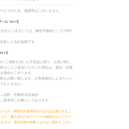
ービスのため、補償等はございません。
のご注文につきましては、梱包手数料として150円
。
合算した合計金額です。
内にご連絡を頂いた不良品に限り、お受け致し
絡なしにご返送いただいた場合は、返品・交換
る場合がございます。
絡をお願い致します。お客様都合によるキャン
ておりません。
→送料・手数料当店負担
→基本的にお断りしております
ないもの、開封済み使用済みのものはお受けするこ
。また、輸入品のためペーパーの端折れやパッケー
れますが、返品交換の対象とならない場合もござい