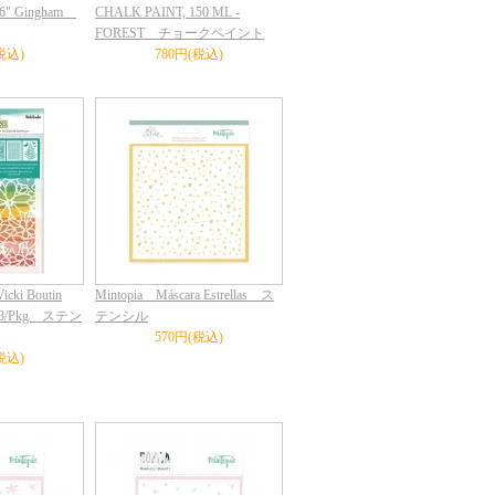
"X6" Gingham
CHALK PAINT, 150 ML -
FOREST チョークペイント
税込)
780円(税込)
icki Boutin
Mintopia Máscara Estrellas ス
ls 3/Pkg ステン
テンシル
570円(税込)
税込)