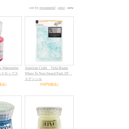
sort by
recommend
-
price
-
new
 Watermelon
American Crafts Vicki Boutin
エルドロップス
Where To Next Stencil Pack 3/P
ステンシル
税込)
850円(税込)