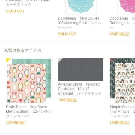
Cardstock - 12 x 12 - White
カードストック
SOLD OUT
Doodlebug Mini Doilies
Doodlebug Min
3"Swimming Pool レース
Bubblegum
ペーパー
ー
SOLD OUT
650円(税込)
AmeicanCrafts Textured
Cardstock - 12 x 12 -
Charcoal カードストック
100円(税込)
Crate Paper Hey, Santa
Simple Storie
Merry & Bright 12インチパ
Tiny Miracl
ターンペーパー
ーンペーパー
125円(税込)
130円(税込)