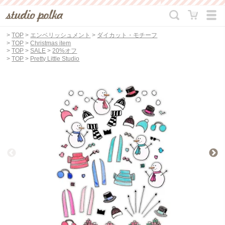
>
TOP
>
エンベリッシュメント
>
ダイカット・モチーフ
>
TOP
>
Christmas item
>
TOP
>
SALE
>
20%オフ
>
TOP
>
Pretty Little Studio