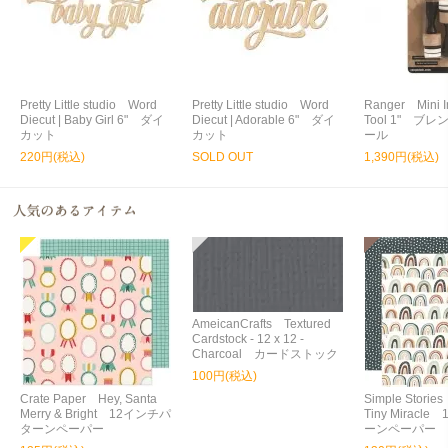
Pretty Little studio Word
Pretty Little studio Word
Ranger Mini I
Diecut | Baby Girl 6" ダイ
Diecut | Adorable 6" ダイ
Tool 1" ブ
カット
カット
ール
220円(税込)
SOLD OUT
1,390円(税込)
AmeicanCrafts Textured
Cardstock - 12 x 12 -
Charcoal カードストック
100円(税込)
Crate Paper Hey, Santa
Simple Storie
Merry & Bright 12インチパ
Tiny Miracl
ターンペーパー
ーンペーパー