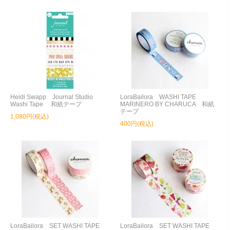
Heidi Swapp Journal Studio
LoraBailora WASHI TAPE
Washi Tape 和紙テープ
MARINERO BY CHARUCA 和紙
テープ
1,080円(税込)
400円(税込)
LoraBailora SET WASHI TAPE
LoraBailora SET WASHI TAPE