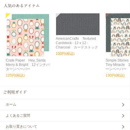
AmeicanCrafts Textured
Cardstock - 12 x 12 -
Charcoal カードストック
100円(税込)
Crate Paper Hey, Santa
Simple Storie
Merry & Bright 12インチパ
Tiny Miracl
ターンペーパー
ーンペーパー
125円(税込)
130円(税込)
ホーム
よくあるご質問
お取り置きについて