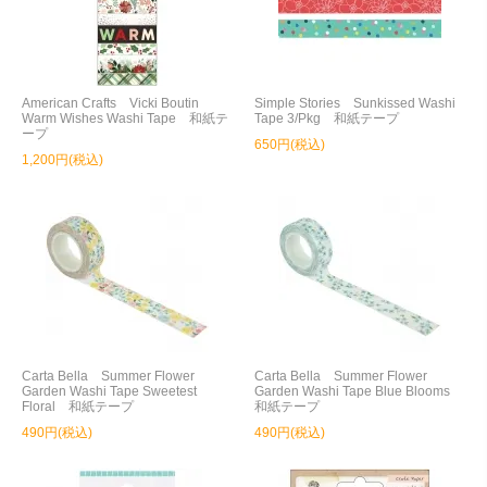
American Crafts Vicki Boutin
Simple Stories Sunkissed Washi
Warm Wishes Washi Tape 和紙テ
Tape 3/Pkg 和紙テープ
ープ
650円(税込)
1,200円(税込)
Carta Bella Summer Flower
Carta Bella Summer Flower
Garden Washi Tape Sweetest
Garden Washi Tape Blue Blooms
Floral 和紙テープ
和紙テープ
490円(税込)
490円(税込)