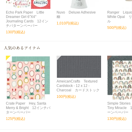
Echo Park Paper Little
Nuvo Deluxe Adhesive
Ranger Liquid
Dreamer Girl 6"X4"
糊
White Opa
Journaling Cards 12イン
ル
1,010円(税込)
チパターンペーパー
500円(税込)
130円(税込)
AmeicanCrafts Textured
Cardstock - 12 x 12 -
Charcoal カードストック
100円(税込)
Crate Paper Hey, Santa
Simple Storie
Merry & Bright 12インチパ
Tiny Miracl
ターンペーパー
ーンペーパー
125円(税込)
130円(税込)