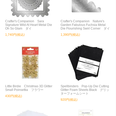
Crafter's Companion Sara
Crafter's Companion Nature's
Signature Wild At Heart Metal Die
Garden Fabulous Fuchsia Metal
Oh So Glam ダイ
Die Flourishing Swirl Corner ダイ
1,740円(税込)
1,390円(税込)
Little Birdie Christmas 3D Glitter
Spellbinders Pop-Up Die Cutting
Small Poinsettia フラワー
Glitter Foam Sheets Black グリッ
ターフォームシート
430円(税込)
920円(税込)