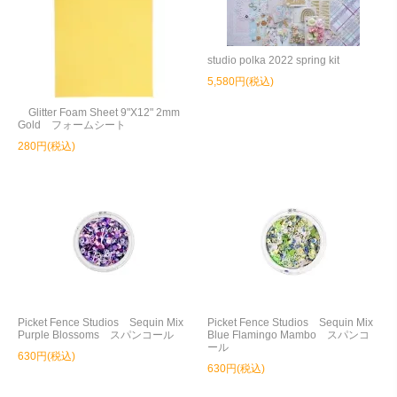
studio polka 2022 spring kit
5,580円(税込)
Glitter Foam Sheet 9"X12" 2mm
Gold フォームシート
280円(税込)
Picket Fence Studios Sequin Mix
Picket Fence Studios Sequin Mix
Purple Blossoms スパンコール
Blue Flamingo Mambo スパンコ
ール
630円(税込)
630円(税込)