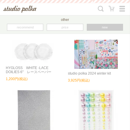
other
recommend
price
new
HYGLOSS WHITE -LACE
DOILIES 6" レースペーパー
studio polka 2024 winter kit
1,200円(税込)
3,925円(税込)