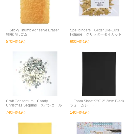
Sticky Thumb Adhesive Eraser
Spellbinders Glitter Die-Cuts
糊用消しゴム
Foliage グリッターダイカット
570円(税込)
600円(税込)
Craft Consortium Candy
Foam Sheet 9"X12" 3mm Black
Christmas Sequins スパンコール
フォームシート
740円(税込)
140円(税込)