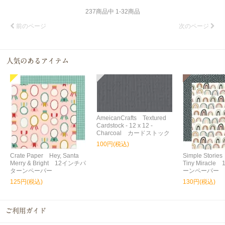
237
商品中
1
-
32
商品
前のページ
次のページ
AmeicanCrafts Textured
Cardstock - 12 x 12 -
Charcoal カードストック
100円(税込)
Crate Paper Hey, Santa
Simple Storie
Merry & Bright 12インチパ
Tiny Miracl
ターンペーパー
ーンペーパー
125円(税込)
130円(税込)