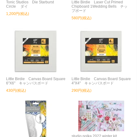
Tonic Studios Die Starburst
Little Birdie Laser Cut Primed
Circle ダイ
Chipboard 1Wedding Bells チッ
プボード
1,200円(税込)
580円(税込)
Little Birdie Canvas Board Square
Little Birdie Canvas Board Square
6"X6" キャンバスボード
4"X4" キャンバスボード
430円(税込)
290円(税込)
studio polka 2022 winter kit