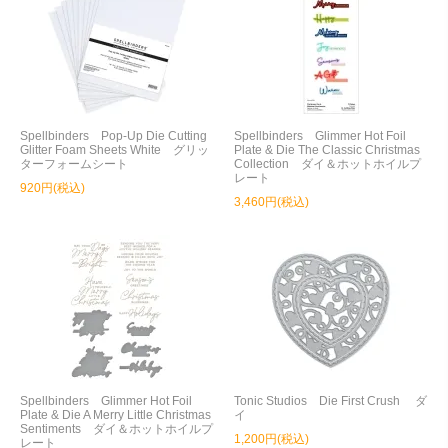
Spellbinders Pop-Up Die Cutting
Spellbinders Glimmer Hot Foil
Glitter Foam Sheets White グリッ
Plate & Die The Classic Christmas
ターフォームシート
Collection ダイ＆ホットホイルプ
レート
920円(税込)
3,460円(税込)
Spellbinders Glimmer Hot Foil
Tonic Studios Die First Crush ダ
Plate & Die A Merry Little Christmas
イ
Sentiments ダイ＆ホットホイルプ
1,200円(税込)
レート