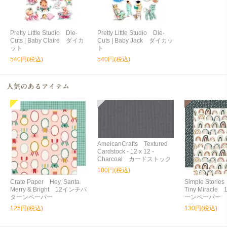
Pretty Little Studio Die-
Pretty Little Studio Die-
Cuts | Baby Claire ダイカ
Cuts | Baby Jack ダイカッ
ット
ト
540円(税込)
540円(税込)
AmeicanCrafts Textured
Cardstock - 12 x 12 -
Charcoal カードストック
100円(税込)
Crate Paper Hey, Santa
Simple Storie
Merry & Bright 12インチパ
Tiny Miracl
ターンペーパー
ーンペーパー
125円(税込)
130円(税込)