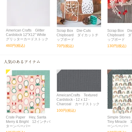
American Crafts Glitter
Scrap Box Die-Cuts
Scrap Box Die
Cardstock 12"X12" White
Chipboard ダイカットチ
Chipboard
グリッターカードストック
ップボード
ップボード
460円(税込)
70円(税込)
130円(税込)
AmeicanCrafts Textured
Cardstock - 12 x 12 -
Charcoal カードストック
100円(税込)
Crate Paper Hey, Santa
Simple Storie
Merry & Bright 12インチパ
Tiny Miracl
ターンペーパー
ーンペーパー