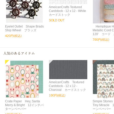
AmeicanCrafts Textured
Cardstock - 12 x 12 - White
カードストック
SOLD OUT
Eyelet Outlet Shape Brads
Hemptique 
Ship Wheel ブラッズ
Metallic Cord C
120' コード
420円(税込)
700円(税込)
AmeicanCrafts Textured
Cardstock - 12 x 12 -
Charcoal カードストック
100円(税込)
Crate Paper Hey, Santa
Simple Storie
Merry & Bright 12インチパ
Tiny Miracl
ターンペーパー
ーンペーパー