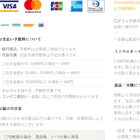
※10,000円以
上で送料無料）
◯クリックポス
全国一律185円
＊安価な配送サ
・銀行振込
- 手数料はお客様ご負担となります。
・代金引換
- 代金引換手数料は下記の通りです。
1,500円未満
ご注文金額が 0～9,999円 の場合ー 330円
を申し受けます
ご注文金額が 10,000～29,999円 の場合ー 440円
※お取り置きも
ご注文金額が 30,000円以上 の場合ー 660円
・クレジットカード
- 手数料不要です。
到着より3日以
・コンビニ前払い
- 金額に応じて所定の手数料がかかります。
ます。当店へ連
対応をお断りす
事前に必ずご連
お届けにかかる日数は以下の通りです。天候・交通状況により
セルはお承りし
前後する場合がございます。
・誤送・不良品
・お客様ご都合