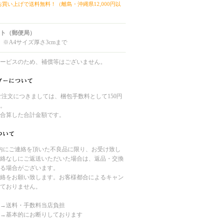
上お買い上げで送料無料！（離島・沖縄県12,000円以
ト（郵便局）
 ※A4サイズ厚さ3cmまで
ービスのため、補償等はございません。
のご注文につきましては、梱包手数料として150円
。
合算した合計金額です。
内にご連絡を頂いた不良品に限り、お受け致し
絡なしにご返送いただいた場合は、返品・交換
る場合がございます。
絡をお願い致します。お客様都合によるキャン
ておりません。
→送料・手数料当店負担
→基本的にお断りしております