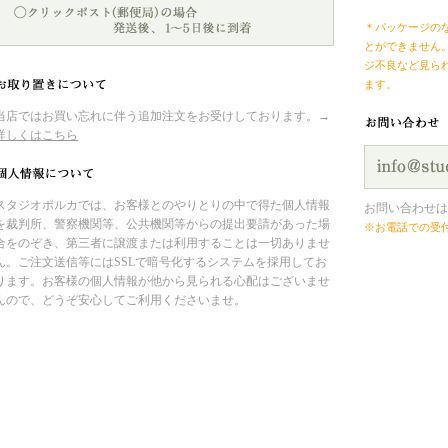
＊パッケージの
とができません
ジ不良など見ら
ます。
当店ではお買い忘れに伴う追加注文をお受けしております。→
詳しくはこちら
スタジオポルカでは、お客様とのやりとりの中で得た個人情報
お問い合わせは
を裁判所、警察機関等、公共機関等からの提出要請があった場
※お電話での受
合をのぞき、第三者に譲渡または利用することは一切ありませ
ん。ご注文送信等にはSSLで暗号化するシステムを採用してお
ります。お客様の個人情報が他から見られる心配はございませ
んので、どうぞ安心してご利用くださいませ。