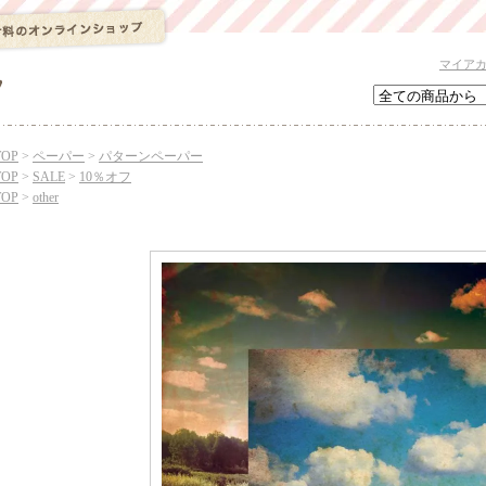
マイア
TOP
>
ペーパー
>
パターンペーパー
TOP
>
SALE
>
10％オフ
TOP
>
other