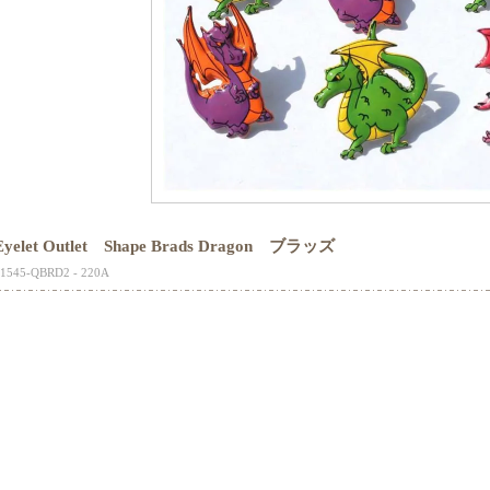
Eyelet Outlet Shape Brads Dragon ブラッズ
1545-QBRD2 - 220A