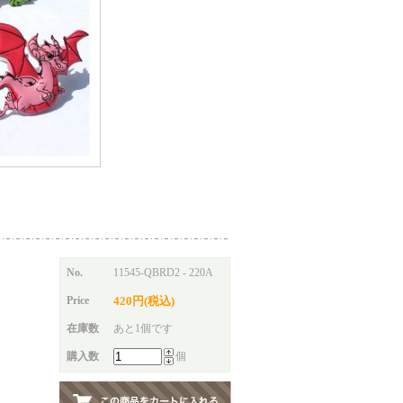
No.
11545-QBRD2 - 220A
Price
420円(税込)
在庫数
あと1個です
購入数
個