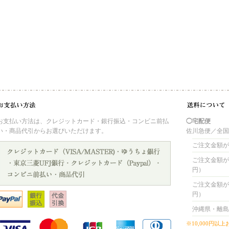
お支払い方法は、クレジットカード・銀行振込・コンビニ前払
◯宅配便
い・商品代引からお選びいただけます。
佐川急便／全
ご注文金額が 
ご注文金額が 4
円）
ご注文金額が 8
円）
沖縄県・離島
※10,000円以