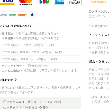
上で送料無料）
◯クリックポス
全国一律185円
＊安価な配送サ
・銀行振込
- 手数料はお客様ご負担となります。
・代金引換
- 代金引換手数料は下記の通りです。
1,500円未満
ご注文金額が 0～9,999円 の場合ー 330円
を申し受けます
ご注文金額が 10,000～29,999円 の場合ー 440円
※お取り置きも
ご注文金額が 30,000円以上 の場合ー 660円
・クレジットカード
- 手数料不要です。
到着より3日以
・コンビニ前払い
- 金額に応じて所定の手数料がかかります。
ます。当店へ連
対応をお断りす
事前に必ずご連
お届けにかかる日数は以下の通りです。天候・交通状況により
セルはお承りし
前後する場合がございます。
・誤送・不良品
・お客様ご都合