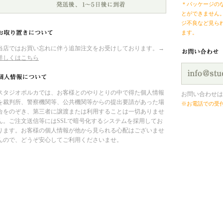
＊パッケージの
とができません
ジ不良など見ら
ます。
当店ではお買い忘れに伴う追加注文をお受けしております。→
詳しくはこちら
スタジオポルカでは、お客様とのやりとりの中で得た個人情報
お問い合わせは
を裁判所、警察機関等、公共機関等からの提出要請があった場
※お電話での受
合をのぞき、第三者に譲渡または利用することは一切ありませ
ん。ご注文送信等にはSSLで暗号化するシステムを採用してお
ります。お客様の個人情報が他から見られる心配はございませ
んので、どうぞ安心してご利用くださいませ。