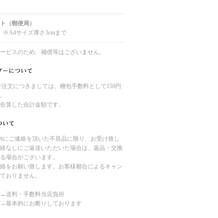
ト（郵便局）
 ※A4サイズ厚さ3cmまで
ービスのため、補償等はございません。
のご注文につきましては、梱包手数料として150円
。
合算した合計金額です。
内にご連絡を頂いた不良品に限り、お受け致し
絡なしにご返送いただいた場合は、返品・交換
る場合がございます。
絡をお願い致します。お客様都合によるキャン
ておりません。
→送料・手数料当店負担
→基本的にお断りしております