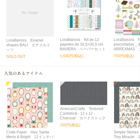
LoraBairora Kit de 12
LoraBairora 
LoraBairora Enamel
papeles de 30,5×30,5 cm
precortadas _ d
shapes BALI エナメルド
BAVIERA ペーパーセット
ARREXMAS
ッツ
1,640円(税込)
750円(税込)
SOLD OUT
AmeicanCrafts Textured
Cardstock - 12 x 12 -
Charcoal カードストック
100円(税込)
Crate Paper Hey, Santa
Simple Storie
Merry & Bright 12インチパ
Tiny Miracl