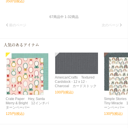
350円(税込)
67
商品中
1
-
32
商品
前のページ
次のページ
AmeicanCrafts Textured
Cardstock - 12 x 12 -
Charcoal カードストック
100円(税込)
Crate Paper Hey, Santa
Simple Storie
Merry & Bright 12インチパ
Tiny Miracl
ターンペーパー
ーンペーパー
125円(税込)
130円(税込)