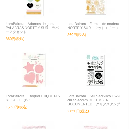
LoraBairora Adornos de goma
LoraBairora Formas de madera
PALABRAS NORTE Y SUR ラバ
NORTE Y SUR ウッドモチーフ
ーアクセント
860円(税込)
860円(税込)
LoraBairora Troquel ETIQUETAS
LoraBairora Sello acr?lico 15x20
REGALO ダイ
cm colecci?n DECEMBER
DOCUMENTED クリアスタンプ
1,250円(税込)
2,850円(税込)