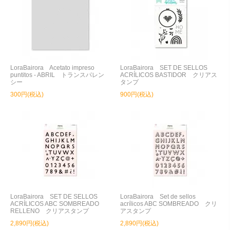
LoraBairora Acetato impreso
LoraBairora SET DE SELLOS
puntitos - ABRIL トランスパレン
ACRÍLICOS BASTIDOR クリアス
シー
タンプ
300円(税込)
900円(税込)
LoraBairora SET DE SELLOS
LoraBairora Set de sellos
ACRÍLICOS ABC SOMBREADO
acrílicos ABC SOMBREADO クリ
RELLENO クリアスタンプ
アスタンプ
2,890円(税込)
2,890円(税込)