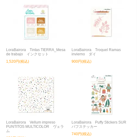
LoraBairora Tintas TIERRA_Mesa
LoraBairora Troquel Ramas
de trabajo インクセット
invierno ダイ
1,520円(税込)
900円(税込)
LoraBairora Vellum impreso
LoraBairora Puffy Stickers SUR
PUNTITOS MULTICOLOR ヴェラ
パフステッカー
ム
740円(税込)