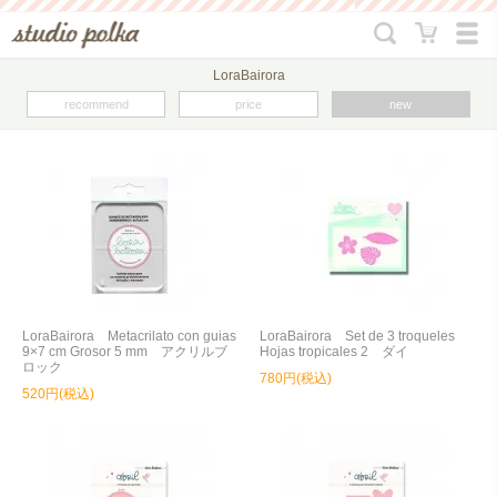
LoraBairora
recommend
price
new
LoraBairora Metacrilato con guias
LoraBairora Set de 3 troqueles
9×7 cm Grosor 5 mm アクリルブ
Hojas tropicales 2 ダイ
ロック
780円(税込)
520円(税込)