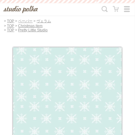
>
TOP
>
ペーパー
>
ヴェラム
>
TOP
>
Christmas item
>
TOP
>
Pretty Little Studio