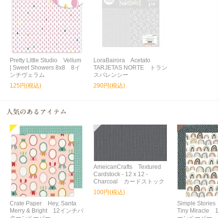
Pretty Little Studio Vellum
LoraBairora Acetato
| Sweet Showers 8x8 8イ
TARJETAS NORTE トラン
ンチヴェラム
スパレンシー
125円(税込)
290円(税込)
AmeicanCrafts Textured
Cardstock - 12 x 12 -
Charcoal カードストック
100円(税込)
Crate Paper Hey, Santa
Simple Storie
Merry & Bright 12インチパ
Tiny Miracl