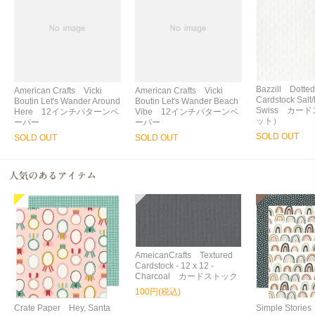
Bazzill Dotted
American Crafts Vicki
American Crafts Vicki
Cardstock Salt
Boutin Let's Wander Around
Boutin Let's Wander Beach
Swiss カー
Here 12インチパターンペ
Vibe 12インチパターンペ
ット）
ーパー
ーパー
SOLD OUT
SOLD OUT
SOLD OUT
AmeicanCrafts Textured
Cardstock - 12 x 12 -
Charcoal カードストック
100円(税込)
Crate Paper Hey, Santa
Simple Storie