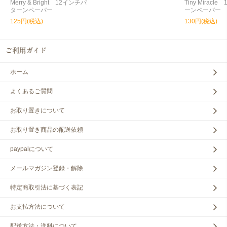
Merry & Bright 12インチパ
Tiny Miracl
ターンペーパー
ーンペーパー
125円(税込)
130円(税込)
ホーム
よくあるご質問
お取り置きについて
お取り置き商品の配送依頼
paypalについて
メールマガジン登録・解除
特定商取引法に基づく表記
お支払方法について
配送方法・送料について