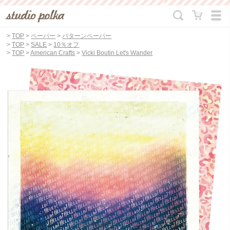
>
TOP
>
ペーパー
>
パターンペーパー
>
TOP
>
SALE
>
10％オフ
>
TOP
>
American Crafts
>
Vicki Boutin Let's Wander