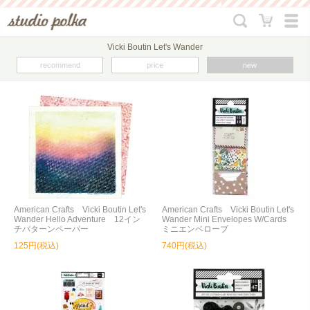
Vicki Boutin Let's Wander
recommend
price
new
American Crafts Vicki Boutin Let's
American Crafts Vicki Boutin Let's
Wander Hello Adventure 12イン
Wander Mini Envelopes W/Cards
チパターンペーパー
ミニエンベローブ
125円(税込)
740円(税込)