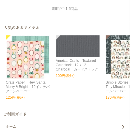
5
商品中
1
-
5
商品
AmeicanCrafts Textured
Cardstock - 12 x 12 -
Charcoal カードストック
100円(税込)
Crate Paper Hey, Santa
Simple Storie
Merry & Bright 12インチパ
Tiny Miracl
ターンペーパー
ーンペーパー
125円(税込)
130円(税込)
ホーム