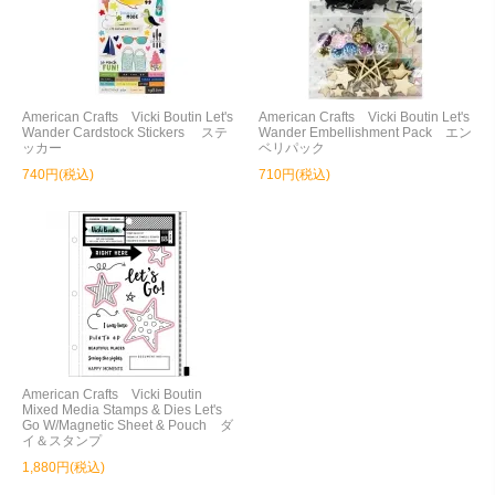
American Crafts Vicki Boutin Let's
American Crafts Vicki Boutin Let's
Wander Cardstock Stickers ステ
Wander Embellishment Pack エン
ッカー
ベリパック
740円(税込)
710円(税込)
American Crafts Vicki Boutin
Mixed Media Stamps & Dies Let's
Go W/Magnetic Sheet & Pouch ダ
イ＆スタンプ
1,880円(税込)