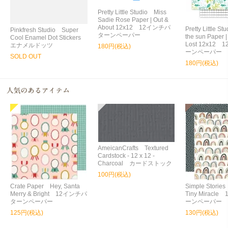
Pretty Little Studio Miss
Sadie Rose Paper | Out &
About 12x12 12インチパ
Pretty Little S
Pinkfresh Studio Super
ターンペーパー
the sun Paper |
Cool Enamel Dot Stickers
Lost 12x12
エナメルドッツ
180円(税込)
ーンペーパー
SOLD OUT
180円(税込)
AmeicanCrafts Textured
Cardstock - 12 x 12 -
Charcoal カードストック
100円(税込)
Crate Paper Hey, Santa
Simple Storie
Merry & Bright 12インチパ
Tiny Miracl
ターンペーパー
ーンペーパー
125円(税込)
130円(税込)