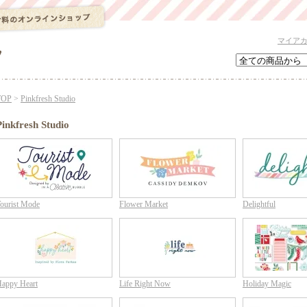
マイア
TOP
>
Pinkfresh Studio
Pinkfresh Studio
ourist Mode
Flower Market
Delightful
appy Heart
Life Right Now
Holiday Magic