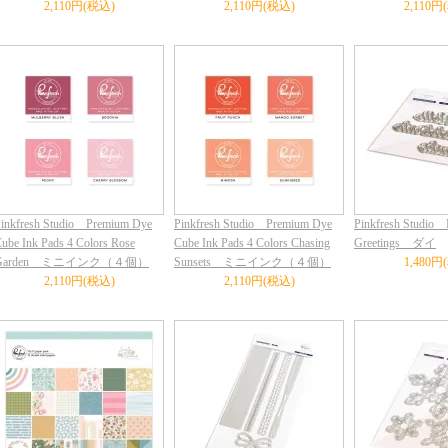
2,110円(税込)
2,110円(税込)
2,110円
inkfresh Studio Premium Dye
Pinkfresh Studio Premium Dye
Pinkfresh Studio D
ube Ink Pads 4 Colors Rose
Cube Ink Pads 4 Colors Chasing
Greetings ダイ
Garden ミニインク（４個）
Sunsets ミニインク（４個）
1,480円
2,110円(税込)
2,110円(税込)