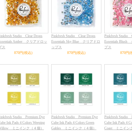
inkfresh Studio Clear Drops
Pinkfresh Studio Clear Drops
Pinkfresh Studio 
Essentials Amber クリアドロッ
Essentials Sky Blue クリアドロ
Essentials Bl
プス
ップス
プス
870円(税込)
870円(税込)
870円(
inkfresh Studio Premium Dye
Pinkfresh Studio Premium Dye
Pinkfresh Studio
ube Ink Pads 4 Colors Weeping
Cube Ink Pads 4 Colors Green
Cube Ink Pads 4 Co
Willow ミニインク（４個）
Gables ミニインク（４個）
Coast ミニイ