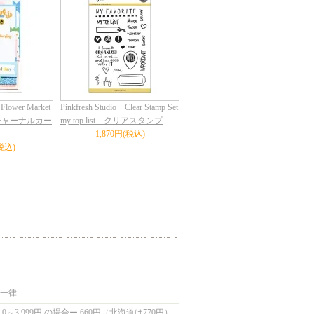
 Flower Market
Pinkfresh Studio Clear Stamp Set
its ジャーナルカー
my top list クリアスタンプ
1,870円(税込)
税込)
国一律
0～3,999円 の場合ー 660円（北海道は770円）