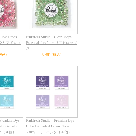
Clear Drops
Pinkfresh Studio Clear Drops
ush クリアドロッ
Essentials Leaf クリアドロップ
ス
税込)
870円(税込)
 Premium Dye
Pinkfresh Studio Premium Dye
lors Amalfi
Cube Ink Pads 4 Colors Napa
ンク（４個）
Valley ミニインク（４個）