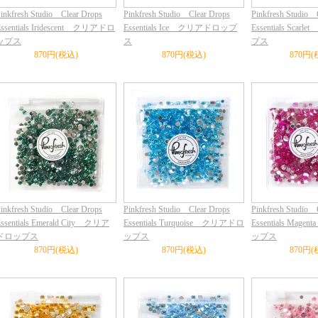
inkfresh Studio Clear Drops
Pinkfresh Studio Clear Drops
Pinkfresh Studio 
Essentials Iridescent クリアドロ
Essentials Ice クリアドロップ
Essentials Sca
ップス
ス
プス
870円(税込)
870円(税込)
870円(
inkfresh Studio Clear Drops
Pinkfresh Studio Clear Drops
Pinkfresh Studio 
ssentials Emerald City クリア
Essentials Turquoise クリアドロ
Essentials Ma
ドロップス
ップス
ップス
870円(税込)
870円(税込)
870円(