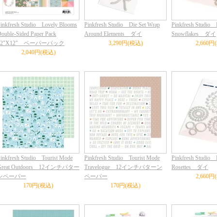
inkfresh Studio Lovely Blooms
Pinkfresh Studio Die Set Wrap
Pinkfresh Studio 
ouble-Sided Paper Pack
Around Elements ダイ
Snowflakes ダイ
12"X12" ペーパーパック
3,290円(税込)
2,660円
2,040円(税込)
inkfresh Studio Tourist Mode
Pinkfresh Studio Tourist Mode
Pinkfresh Studio 
Great Outdoors 12インチパター
Travelogue 12インチパターン
Rosettes ダイ
ンペーパー
ペーパー
2,660円
170円(税込)
170円(税込)