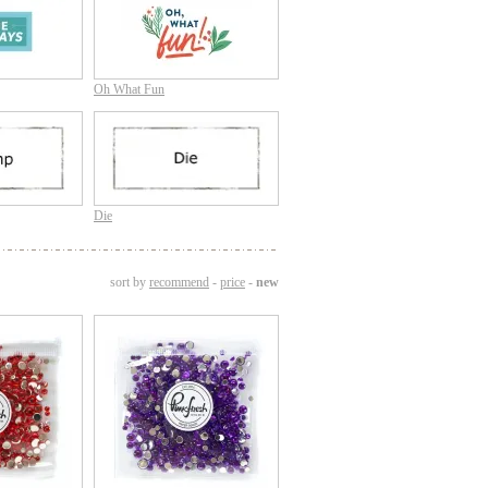
Oh What Fun
Die
sort by
recommend
-
price
-
new