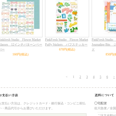
inkfresh Studio Flower Market
PinkFresh Studio Flower Market
PinkFresh Studio
Glasses 12インチパターンペー
Puffy Stickers パフステッカー
Journaling B
パー
670円(税込)
ド
160円(税込)
850円(
<
1
2
3
4
5
6
>
お支払い方法は、クレジットカード・銀行振込・コンビニ前払
◯宅配便
い・商品代引からお選びいただけます。
佐川急便／全
ご注文金額が 