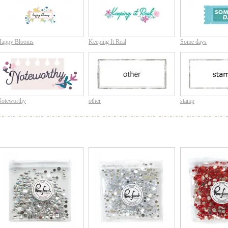
appy Blooms
Keeping It Real
Some days
oteworthy
other
stamp