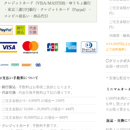
ご注文金額が 4
円）
ご注文金額が 8
円）
沖縄県・離島
※10,000円以
上で送料無料）
◯クリックポス
全国一律185円
＊安価な配送サ
・銀行振込
- 手数料はお客様ご負担となります。
・代金引換
- 代金引換手数料は下記の通りです。
1,500円未満
ご注文金額が 0～9,999円 の場合ー 330円
を申し受けます
ご注文金額が 10,000～29,999円 の場合ー 440円
※お取り置きも
ご注文金額が 30,000円以上 の場合ー 660円
・クレジットカード
- 手数料不要です。
到着より3日以