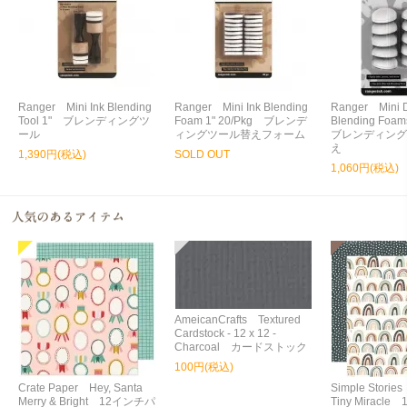
Ranger Mini Ink Blending
Ranger Mini Ink Blending
Ranger Mini 
Tool 1" ブレンディングツ
Foam 1" 20/Pkg ブレンデ
Blending Foa
ール
ィングツール替えフォーム
ブレンディング
え
1,390円(税込)
SOLD OUT
1,060円(税込)
AmeicanCrafts Textured
Cardstock - 12 x 12 -
Charcoal カードストック
100円(税込)
Crate Paper Hey, Santa
Simple Storie
Merry & Bright 12インチパ
Tiny Miracl