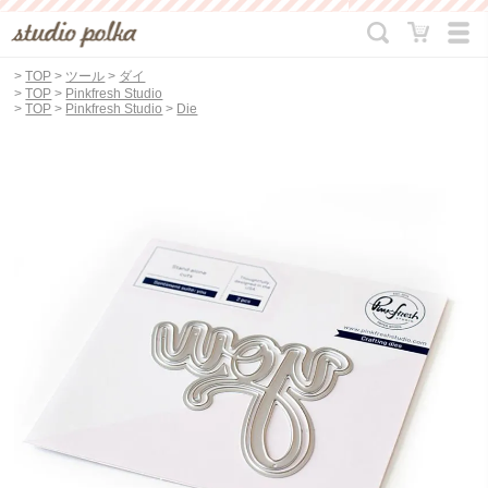
>
TOP
>
ツール
>
ダイ
>
TOP
>
Pinkfresh Studio
>
TOP
>
Pinkfresh Studio
>
Die