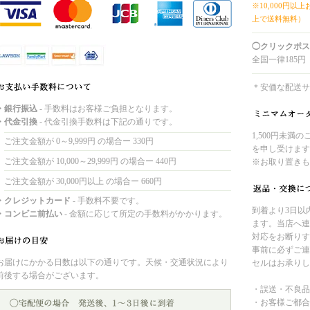
※10,000円以
上で送料無料）
◯クリックポス
全国一律185円
＊安価な配送サ
・銀行振込
- 手数料はお客様ご負担となります。
・代金引換
- 代金引換手数料は下記の通りです。
1,500円未満
ご注文金額が 0～9,999円 の場合ー 330円
を申し受けます
ご注文金額が 10,000～29,999円 の場合ー 440円
※お取り置きも
ご注文金額が 30,000円以上 の場合ー 660円
・クレジットカード
- 手数料不要です。
到着より3日以
・コンビニ前払い
- 金額に応じて所定の手数料がかかります。
ます。当店へ連
対応をお断りす
事前に必ずご連
お届けにかかる日数は以下の通りです。天候・交通状況により
セルはお承りし
前後する場合がございます。
・誤送・不良品
・お客様ご都合