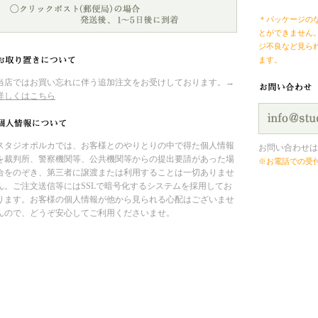
＊パッケージの
とができません
ジ不良など見ら
ます。
当店ではお買い忘れに伴う追加注文をお受けしております。→
詳しくはこちら
スタジオポルカでは、お客様とのやりとりの中で得た個人情報
お問い合わせは
を裁判所、警察機関等、公共機関等からの提出要請があった場
※お電話での受
合をのぞき、第三者に譲渡または利用することは一切ありませ
ん。ご注文送信等にはSSLで暗号化するシステムを採用してお
ります。お客様の個人情報が他から見られる心配はございませ
んので、どうぞ安心してご利用くださいませ。