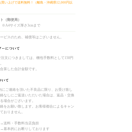
上お買い上げで送料無料！（離島・沖縄県12,000円以
ト（郵便局）
 ※A4サイズ厚さ3cmまで
ービスのため、補償等はございません。
のご注文につきましては、梱包手数料として150円
。
合算した合計金額です。
内にご連絡を頂いた不良品に限り、お受け致し
絡なしにご返送いただいた場合は、返品・交換
る場合がございます。
絡をお願い致します。お客様都合によるキャン
ておりません。
→送料・手数料当店負担
→基本的にお断りしております