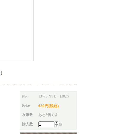
ト）
No.
13473-NVD - 1302N
Price
630円(税込)
在庫数
あと3個です
購入数
個