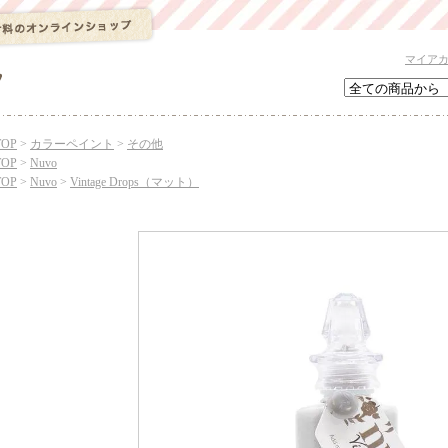
マイア
TOP
>
カラーペイント
>
その他
TOP
>
Nuvo
TOP
>
Nuvo
>
Vintage Drops（マット）