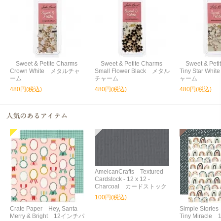
Sweet & Petite Charms
Sweet & Petite Charms
Sweet & Peti
Crown White メタルチャ
Small Flower Black メタル
Tiny Star W
ーム
チャーム
ャーム
480円(税込)
480円(税込)
480円(税込)
AmeicanCrafts Textured
Cardstock - 12 x 12 -
Charcoal カードストック
100円(税込)
Crate Paper Hey, Santa
Simple Storie
Merry & Bright 12インチパ
Tiny Miracl