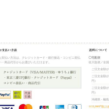
お支払い方法は、クレジットカード・銀行振込・コンビニ前払
◯宅配便
い・商品代引からお選びいただけます。
佐川急便／全
ご注文金額が 
ご注文金額が 4
円）
ご注文金額が 8
円）
沖縄県・離島
※10,000円以