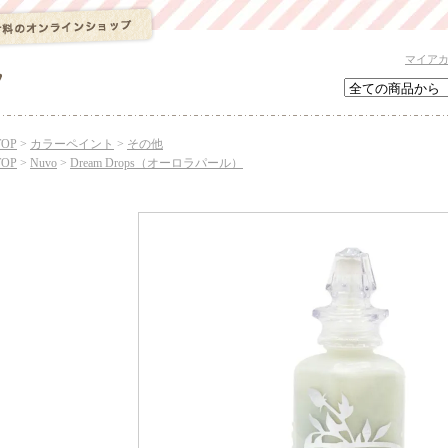
マイア
TOP
>
カラーペイント
>
その他
TOP
>
Nuvo
>
Dream Drops（オーロラパール）