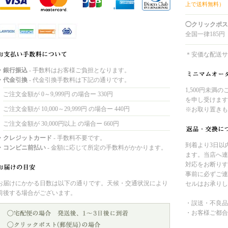
上で送料無料）
◯クリックポス
全国一律185円
＊安価な配送サ
・銀行振込
- 手数料はお客様ご負担となります。
・代金引換
- 代金引換手数料は下記の通りです。
1,500円未満
ご注文金額が 0～9,999円 の場合ー 330円
を申し受けます
ご注文金額が 10,000～29,999円 の場合ー 440円
※お取り置きも
ご注文金額が 30,000円以上 の場合ー 660円
・クレジットカード
- 手数料不要です。
到着より3日以
・コンビニ前払い
- 金額に応じて所定の手数料がかかります。
ます。当店へ連
対応をお断りす
事前に必ずご連
お届けにかかる日数は以下の通りです。天候・交通状況により
セルはお承りし
前後する場合がございます。
・誤送・不良品
・お客様ご都合