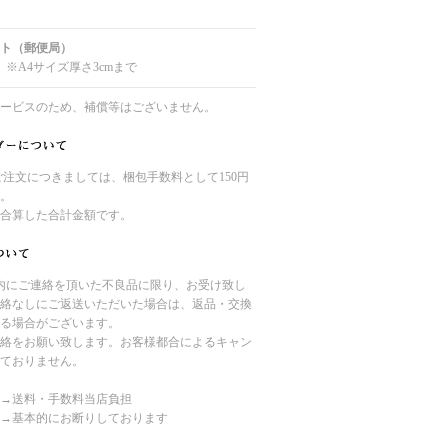
ト（郵便局）
 ※A4サイズ厚さ3cmまで
ービスのため、補償等はございません。
のご注文につきましては、梱包手数料として150円
。
合算した合計金額です。
内にご連絡を頂いた不良品に限り、お受け致し
絡なしにご返送いただいた場合は、返品・交換
る場合がございます。
絡をお願い致します。お客様都合によるキャン
ておりません。
→送料・手数料当店負担
→基本的にお断りしております