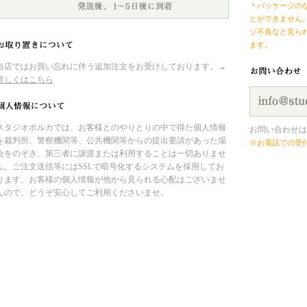
＊パッケージの
とができません
ジ不良など見ら
ます。
当店ではお買い忘れに伴う追加注文をお受けしております。→
詳しくはこちら
スタジオポルカでは、お客様とのやりとりの中で得た個人情報
お問い合わせは
を裁判所、警察機関等、公共機関等からの提出要請があった場
※お電話での受
合をのぞき、第三者に譲渡または利用することは一切ありませ
ん。ご注文送信等にはSSLで暗号化するシステムを採用してお
ります。お客様の個人情報が他から見られる心配はございませ
んので、どうぞ安心してご利用くださいませ。