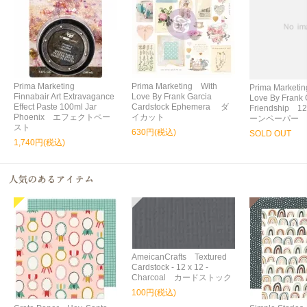
Prima Marketing
Prima Marketing With
Prima Marketi
Finnabair Art Extravagance
Love By Frank Garcia
Love By Frank 
Effect Paste 100ml Jar
Cardstock Ephemera ダ
Friendship
Phoenix エフェクトペー
イカット
ーンペーパー
スト
630円(税込)
SOLD OUT
1,740円(税込)
AmeicanCrafts Textured
Cardstock - 12 x 12 -
Charcoal カードストック
100円(税込)