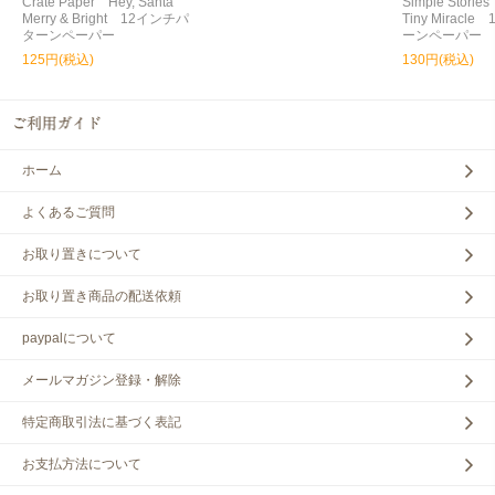
Crate Paper Hey, Santa
Simple Storie
Merry & Bright 12インチパ
Tiny Miracl
ターンペーパー
ーンペーパー
125円(税込)
130円(税込)
ホーム
よくあるご質問
お取り置きについて
お取り置き商品の配送依頼
paypalについて
メールマガジン登録・解除
特定商取引法に基づく表記
お支払方法について