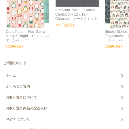
AmeicanCrafts Textured
Cardstock - 12 x 12 -
Charcoal カードストック
100円(税込)
Crate Paper Hey, Santa
Simple Storie
Merry & Bright 12インチパ
Tiny Miracl
ターンペーパー
ーンペーパー
125円(税込)
130円(税込)
ホーム
よくあるご質問
お取り置きについて
お取り置き商品の配送依頼
paypalについて