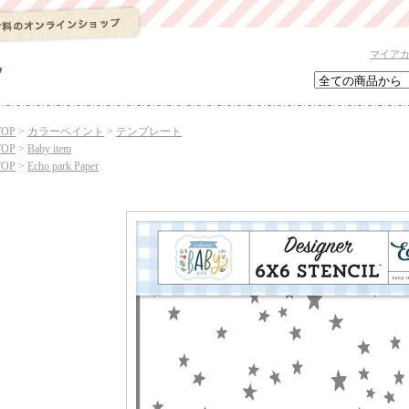
マイア
TOP
>
カラーペイント
>
テンプレート
TOP
>
Baby item
TOP
>
Echo park Paper