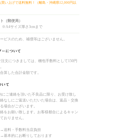
上お買い上げで送料無料！（離島・沖縄県12,000円以
ト（郵便局）
 ※A4サイズ厚さ3cmまで
ービスのため、補償等はございません。
のご注文につきましては、梱包手数料として150円
。
合算した合計金額です。
内にご連絡を頂いた不良品に限り、お受け致し
絡なしにご返送いただいた場合は、返品・交換
る場合がございます。
絡をお願い致します。お客様都合によるキャン
ておりません。
→送料・手数料当店負担
→基本的にお断りしております