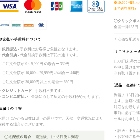
※10,000円以
上で送料無料）
◯クリックポス
全国一律185円
＊安価な配送サ
・銀行振込
- 手数料はお客様ご負担となります。
・代金引換
- 代金引換手数料は下記の通りです。
1,500円未満
ご注文金額が 0～9,999円 の場合ー 330円
を申し受けます
ご注文金額が 10,000～29,999円 の場合ー 440円
※お取り置きも
ご注文金額が 30,000円以上 の場合ー 660円
・クレジットカード
- 手数料不要です。
到着より3日以
・コンビニ前払い
- 金額に応じて所定の手数料がかかります。
ます。当店へ連
対応をお断りす
事前に必ずご連
お届けにかかる日数は以下の通りです。天候・交通状況により
セルはお承りし
前後する場合がございます。
・誤送・不良品
・お客様ご都合