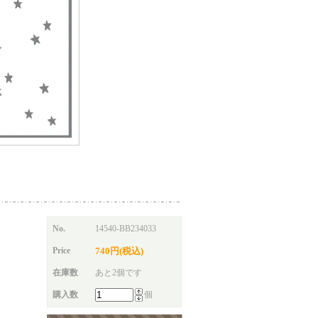
No.
14540-BB234033
Price
740円(税込)
在庫数
あと2個です
購入数
個