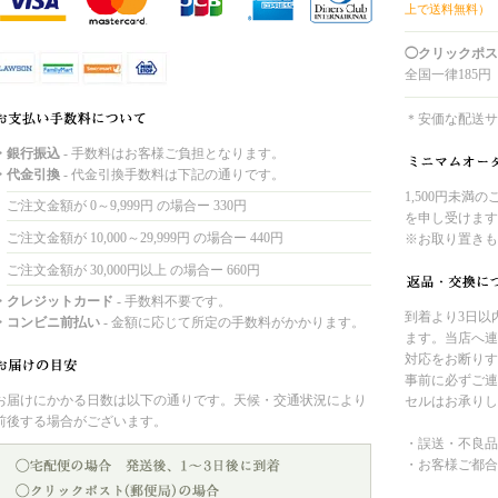
上で送料無料）
◯クリックポス
全国一律185円
＊安価な配送サ
・銀行振込
- 手数料はお客様ご負担となります。
・代金引換
- 代金引換手数料は下記の通りです。
1,500円未満
ご注文金額が 0～9,999円 の場合ー 330円
を申し受けます
ご注文金額が 10,000～29,999円 の場合ー 440円
※お取り置きも
ご注文金額が 30,000円以上 の場合ー 660円
・クレジットカード
- 手数料不要です。
到着より3日以
・コンビニ前払い
- 金額に応じて所定の手数料がかかります。
ます。当店へ連
対応をお断りす
事前に必ずご連
お届けにかかる日数は以下の通りです。天候・交通状況により
セルはお承りし
前後する場合がございます。
・誤送・不良品
・お客様ご都合