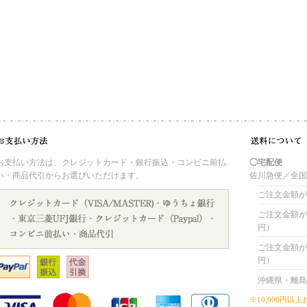
お支払い方法は、クレジットカード・銀行振込・コンビニ前払
◯宅配便
い・商品代引からお選びいただけます。
佐川急便／全
ご注文金額が 
ご注文金額が 4
円）
ご注文金額が 8
円）
沖縄県・離島
※10,000円以