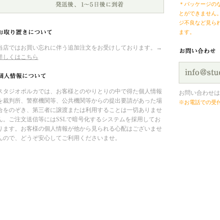
＊パッケージの
とができません
ジ不良など見ら
ます。
当店ではお買い忘れに伴う追加注文をお受けしております。→
詳しくはこちら
スタジオポルカでは、お客様とのやりとりの中で得た個人情報
お問い合わせは
を裁判所、警察機関等、公共機関等からの提出要請があった場
※お電話での受
合をのぞき、第三者に譲渡または利用することは一切ありませ
ん。ご注文送信等にはSSLで暗号化するシステムを採用してお
ります。お客様の個人情報が他から見られる心配はございませ
んので、どうぞ安心してご利用くださいませ。