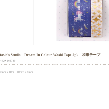
Rosie's Studio Dream In Colour Washi Tape 2pk 和紙テープ
4829-165780
20mm x 10m 10mm x 8mm