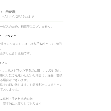
ト（郵便局）
 ※A4サイズ厚さ3cmまで
ービスのため、補償等はございません。
のご注文につきましては、梱包手数料として150円
。
合算した合計金額です。
内にご連絡を頂いた不良品に限り、お受け致し
絡なしにご返送いただいた場合は、返品・交換
る場合がございます。
絡をお願い致します。お客様都合によるキャン
ておりません。
→送料・手数料当店負担
→基本的にお断りしております