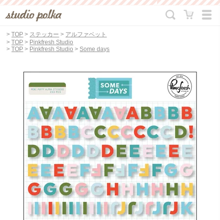
>
TOP
>
ステッカー
>
アルファベット
>
TOP
>
Pinkfresh Studio
>
TOP
>
Pinkfresh Studio
>
Some days