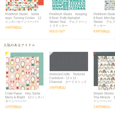
Pinkfresh Studio Some
Pinkfresh Studio Keeping
Pinkfresh Stu
days: Turning Circles 12
It Real: Puffy Alphabet
It Real: Mini Al
インチパターンペーパー
Sticker-Teal アルファベッ
Sticker ア
トステッカー
テッカー
140円(税込)
SOLD OUT
630円(税込)
AmeicanCrafts Textured
Cardstock - 12 x 12 -
Charcoal カードストック
100円(税込)
Crate Paper Hey, Santa
Simple Storie
Merry & Bright 12インチパ
Tiny Miracl
ターンペーパー
ーンペーパー
125円(税込)
130円(税込)