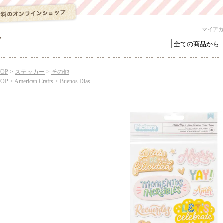
マイア
TOP
>
ステッカー
>
その他
TOP
>
American Crafts
>
Buenos Dias