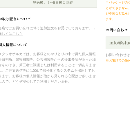
＊パッケージの
とができません
ジ不良など見ら
ます。
当店ではお買い忘れに伴う追加注文をお受けしております。→
詳しくはこちら
スタジオポルカでは、お客様とのやりとりの中で得た個人情報
お問い合わせは
を裁判所、警察機関等、公共機関等からの提出要請があった場
※お電話での受
合をのぞき、第三者に譲渡または利用することは一切ありませ
ん。ご注文送信等にはSSLで暗号化するシステムを採用してお
ります。お客様の個人情報が他から見られる心配はございませ
んので、どうぞ安心してご利用くださいませ。