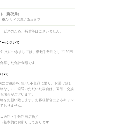
ト（郵便局）
 ※A4サイズ厚さ3cmまで
ービスのため、補償等はございません。
のご注文につきましては、梱包手数料として150円
。
合算した合計金額です。
内にご連絡を頂いた不良品に限り、お受け致し
絡なしにご返送いただいた場合は、返品・交換
る場合がございます。
絡をお願い致します。お客様都合によるキャン
ておりません。
→送料・手数料当店負担
→基本的にお断りしております