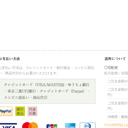
お支払い方法は、クレジットカード・銀行振込・コンビニ前払
◯宅配便
い・商品代引からお選びいただけます。
佐川急便／全
ご注文金額が 
ご注文金額が 4
円）
ご注文金額が 8
円）
沖縄県・離島
※10,000円以