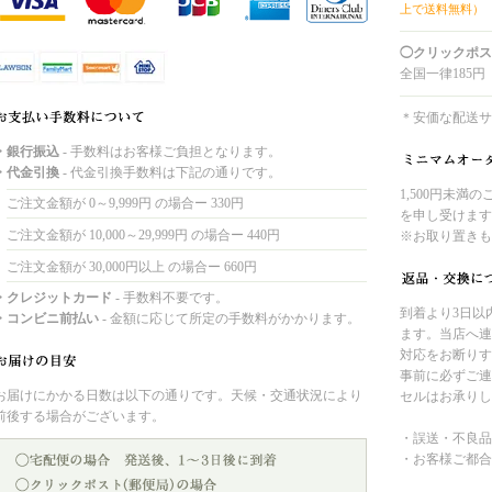
上で送料無料）
◯クリックポス
全国一律185円
＊安価な配送サ
・銀行振込
- 手数料はお客様ご負担となります。
・代金引換
- 代金引換手数料は下記の通りです。
1,500円未満
ご注文金額が 0～9,999円 の場合ー 330円
を申し受けます
ご注文金額が 10,000～29,999円 の場合ー 440円
※お取り置きも
ご注文金額が 30,000円以上 の場合ー 660円
・クレジットカード
- 手数料不要です。
到着より3日以
・コンビニ前払い
- 金額に応じて所定の手数料がかかります。
ます。当店へ連
対応をお断りす
事前に必ずご連
お届けにかかる日数は以下の通りです。天候・交通状況により
セルはお承りし
前後する場合がございます。
・誤送・不良品
・お客様ご都合